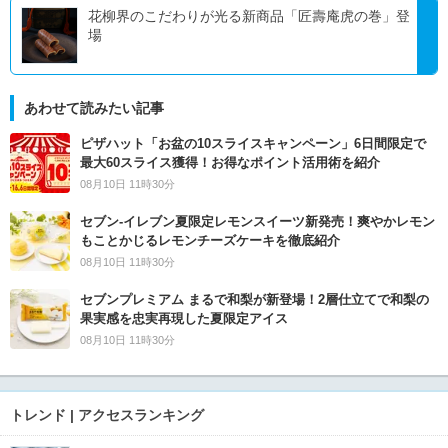
花柳界のこだわりが光る新商品「匠壽庵虎の巻」登
場
あわせて読みたい記事
ピザハット「お盆の10スライスキャンペーン」6日間限定で
最大60スライス獲得！お得なポイント活用術を紹介
08月10日 11時30分
セブン‐イレブン夏限定レモンスイーツ新発売！爽やかレモン
もことかじるレモンチーズケーキを徹底紹介
08月10日 11時30分
セブンプレミアム まるで和梨が新登場！2層仕立てで和梨の
果実感を忠実再現した夏限定アイス
08月10日 11時30分
トレンド | アクセスランキング