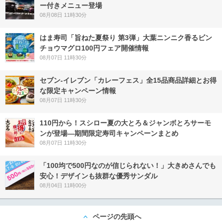
ー付きメニュー登場
08月08日 11時30分
はま寿司「旨ねた夏祭り 第3弾」大葉ニンニク香るビン
チョウマグロ100円フェア開催情報
08月07日 11時30分
セブン‐イレブン「カレーフェス」全15品商品詳細とお得
な限定キャンペーン情報
08月07日 11時30分
110円から！スシロー夏の大とろ＆ジャンボとろサーモ
ンが登場―期間限定寿司キャンペーンまとめ
08月07日 11時30分
「100均で500円なのが信じられない！」大きめさんでも
安心！デザインも抜群な優秀サンダル
08月04日 11時00分
ページの先頭へ