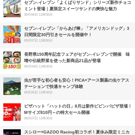
セブン‐イレブン「よくばりサンド」シリーズ新作チョコ
ミント登場｜夏限定スイーツサンドの爽快な魅力
08月06日 11時30分
セブン‐イレブン「からあげ棒」「アメリカンドッグ」3
日間限定30円引きセールを開催中！
08月07日 11時30分
長野県150周年記念フェアがセブン-イレブンで開催 味
噌や伝統野菜を使った新商品21品が登場
08月04日 11時30分
虫が苦手な初心者も安心！PICA×アース製薬の虫ケアス
テーションで快適キャンプ体験
08月05日 11時30分
ピザハット「ハットの日」8月は新作ビビンバピザ登場！
Mサイズ810円～の特大セール開催
08月07日 11時30分
スシロー×GAZOO Racing初コラボ！夏休み限定ミニカ