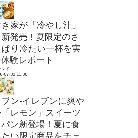
すき家が「冷やし汁」
を新発売！夏限定のさ
っぱり冷たい一杯を実
食体験レポート
レンド
6-07-31 11:30
セブン‐イレブンに爽や
か「レモン」スイーツ
＆パン新登場！夏に食
べたい限定商品をチェ