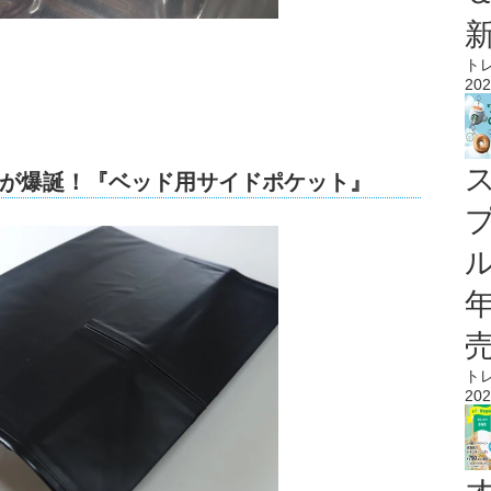
ト
202
が爆誕！『ベッド用サイドポケット』
ル
ト
202