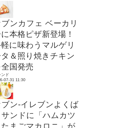
セブンカフェ ベーカリ
ーに本格ピザ新登場！
手軽に味わうマルゲリ
ータ＆照り焼きチキン
を全国発売
レンド
6-07-31 11:30
セブン‐イレブンよくば
りサンドに「ハムカツ
＆たまごマカロニ」が