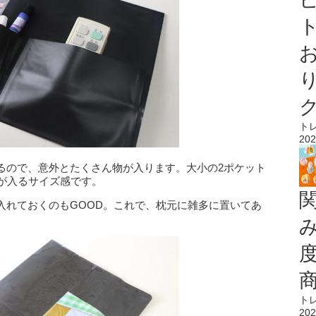
ト
ト
202
るので、意外とたくさん物が入ります。大小の2ポケット
が入るサイズ感です。
入れておくのもGOOD。これで、枕元に雑多に置いてあ
。
ト
202