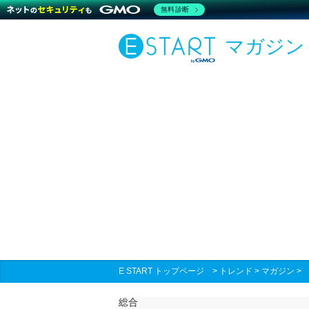
無料診断
マガジン
E START トップページ
>
トレンド
>
マガジン
総合