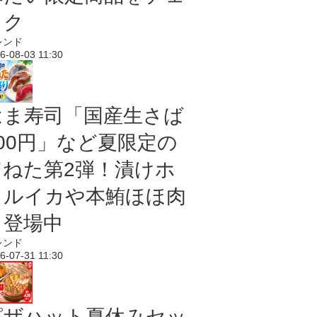
ック
レンド
6-08-03 11:30
はま寿司「国産生さば
100円」など夏限定の
旨ねた第2弾！漬けホ
タルイカや本鮪ほほ肉
も登場中
レンド
6-07-31 11:30
ピザハット夏休みセッ