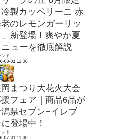
「冷製カッペリーニ 赤
海老のレモンガーリッ
ク」新登場！爽やか夏
メニューを徹底解説
レンド
6-08-01 11:30
長岡まつり大花火大会
応援フェア｜商品6品が
新潟県セブン−イレブ
ンに登場中！
レンド
6-07-31 11:30