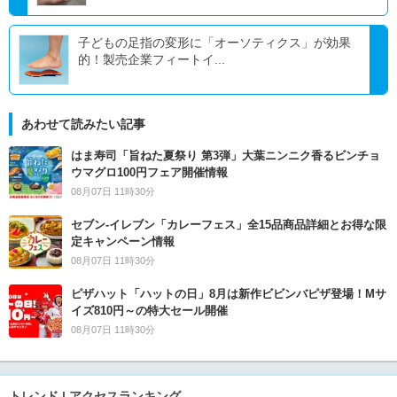
子どもの足指の変形に「オーソティクス」が効果
的！製売企業フィートイ...
あわせて読みたい記事
はま寿司「旨ねた夏祭り 第3弾」大葉ニンニク香るビンチョ
ウマグロ100円フェア開催情報
08月07日 11時30分
セブン‐イレブン「カレーフェス」全15品商品詳細とお得な限
定キャンペーン情報
08月07日 11時30分
ピザハット「ハットの日」8月は新作ビビンバピザ登場！Mサ
イズ810円～の特大セール開催
08月07日 11時30分
トレンド | アクセスランキング