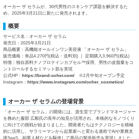
オーカー ザ セラムが、30代男性のスキンケア課題を解決するた
め、2025年3月21日に新たに発売されます。
概要
サービス名：オーカー ザ セラム
発売日：2025年3月21日
商品概要：高機能オールインワン美容液 「オーカー ザ セラム」
販売価格：単品4,270円(税込・送料別) ｜ 定期購入3,960円(税込)
特徴：独自原料ナノプロテインカプセル™採用、男性の皮脂量をコ
ントロールするセミマット肌を実現
公式HP：
https://brand-ocher.com/
※2月中旬オープン予定
Instagram：
https://www.instagram.com/ocher_cosmetics/
オーカー ザ セラムの登場背景
「オーカー ザ セラム」の開発には、資生堂でブランドマネージャー
を務めた服部 広毅氏の長年の知見が活用され、本格的なモノづくり
に向けての挑戦が始まりました。開発者たちはテクノロジーを積極
的に活用し、サラリーマンから起業家へと変わる過程でAIや業務支
援SaaS、副業人材などを駆使して商品の製造販売を実現しました。