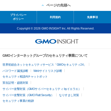
ページの先頭へ
プライバシー
利用規約
免責事項
ポリシー
Copyright © 2026 GMO INSIGHT Inc. All Rights Reserved.
GMOインターネットグループのセキュリティ事業について
世界初総合ネットセキュリティサービス「GMOセキュリティ24」
パスワード漏洩診断
Webサイトリスク診断
セキュリティ相談AIチャットボット
実在証明・盗聴対策
サイバー攻撃対策（GMOサイバーセキュリティ byイエラエ）
サイバー攻撃対策（GMO Flatt Security）
なりすまし対策
セキュリティ事業の軌跡