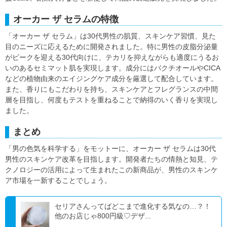
オーカー ザ セラムの特徴
「オーカー ザ セラム」は30代男性の肌質、スキンケア習慣、見た
目のニーズに応えるために開発されました。特に男性の皮脂分泌量
がピークを迎える30代向けに、テカリを抑えながらも適度にうるお
いのあるセミマット肌を実現します。成分にはバクチオールやCICA
などの植物由来のエイジングケア成分を厳選して配合しています。
また、香りにもこだわりを持ち、スキンケアとフレグランスの中間
層を目指し、何度もテストを重ねることで納得のいく香りを実現し
ました。
まとめ
「男の色気を科学する」をモットーに、オーカー ザ セラムは30代
男性のスキンケア改革を目指します。開発者たちの情熱と知見、テ
クノロジーの活用によって生まれたこの新商品が、男性のスキンケ
ア市場を一新することでしょう。
セリアさんってばどこまで進化する気なの…？！
他のお店じゃ800円級♡デザ...