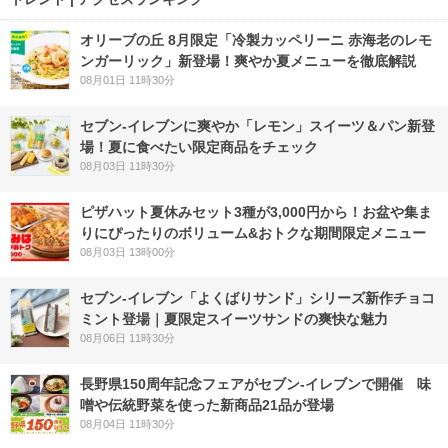
オリーブの丘 8月限定「冷製カッペリーニ 赤海老のレモ
ンガーリック」新登場！爽やか夏メニューを徹底解説
08月01日 11時30分
セブン‐イレブンに爽やか「レモン」スイーツ＆パン新登
場！夏に食べたい限定商品をチェック
08月03日 11時30分
ピザハット夏休みセット3種が3,000円から！お盆や集ま
りにぴったりのボリューム&おトクな期間限定メニュー
08月03日 13時00分
セブン‐イレブン「よくばりサンド」シリーズ新作チョコ
ミント登場｜夏限定スイーツサンドの爽快な魅力
08月06日 11時30分
長野県150周年記念フェアがセブン-イレブンで開催 味
噌や伝統野菜を使った新商品21品が登場
08月04日 11時30分