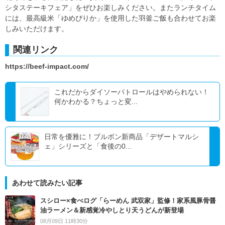
シタステーキフェア」をぜひお楽しみください。またランチタイム
には、最高級米「ゆめぴりか」を使用した羽釜ご飯も合わせてお楽
しみいただけます。
関連リンク
https://beef-impact.com/
これだからダイソーパトロールはやめられない！
何かわかる？ちょっと変...
日常を優雅に！ブルボン新商品「デザートマルシ
ェ」シリーズと「食後の0...
あわせて読みたい記事
スシロー×食べログ「らーめん 武双家」監修！家系風豚骨醤
油ラーメン＆新感覚冷やしとり天うどんが新登場
08月09日 11時30分