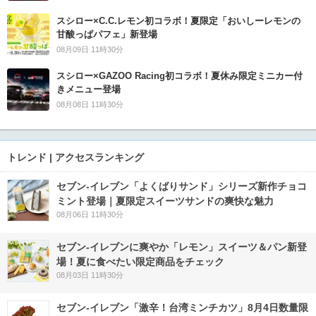
スシロー×C.C.レモン初コラボ！夏限定「おいしーレモンの
甘酸っぱパフェ」新登場
08月09日 11時30分
スシロー×GAZOO Racing初コラボ！夏休み限定ミニカー付
きメニュー登場
08月08日 11時30分
トレンド | アクセスランキング
セブン‐イレブン「よくばりサンド」シリーズ新作チョコ
ミント登場｜夏限定スイーツサンドの爽快な魅力
08月06日 11時30分
セブン‐イレブンに爽やか「レモン」スイーツ＆パン新登
場！夏に食べたい限定商品をチェック
08月03日 11時30分
セブン-イレブン「激辛！台湾ミンチカツ」8月4日数量限