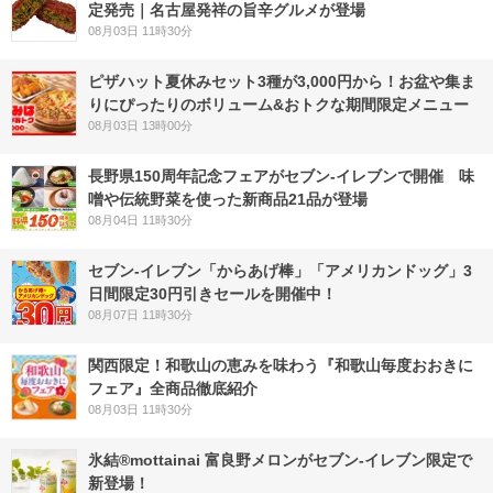
定発売｜名古屋発祥の旨辛グルメが登場
08月03日 11時30分
ピザハット夏休みセット3種が3,000円から！お盆や集ま
りにぴったりのボリューム&おトクな期間限定メニュー
08月03日 13時00分
長野県150周年記念フェアがセブン-イレブンで開催 味
噌や伝統野菜を使った新商品21品が登場
08月04日 11時30分
セブン‐イレブン「からあげ棒」「アメリカンドッグ」3
日間限定30円引きセールを開催中！
08月07日 11時30分
関西限定！和歌山の恵みを味わう『和歌山毎度おおきに
フェア』全商品徹底紹介
08月03日 11時30分
氷結®mottainai 富良野メロンがセブン‐イレブン限定で
新登場！