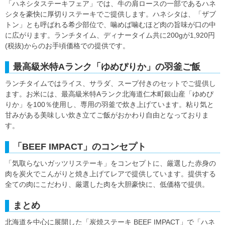
「ハネシタステーキフェア」では、牛の肩ロースの一部であるハネ
シタを豪快に厚切りステーキでご提供します。ハネシタは、「ザブ
トン」とも呼ばれる希少部位で、噛めば噛むほど肉の旨味が口の中
に広がります。ランチタイム、ディナータイム共に200gが1,920円
(税抜)からのお手頃価格での提供です。
最高級米特Aランク「ゆめぴりか」の羽釜ご飯
ランチタイムではライス、サラダ、スープ付きのセットでご提供し
ます。お米には、最高級米特Aランク北海道仁木町銀山産「ゆめぴ
りか」を100％使用し、専用の羽釜で炊き上げています。粘り気と
甘みがある美味しい炊き立てご飯がおかわり自由となっておりま
す。
「BEEF IMPACT」のコンセプト
「気取らないガッツリステーキ」をコンセプトに、厳選した赤身の
肉を炭火でこんがりと焼き上げてレアで提供しています。提供する
全ての肉にこだわり、厳選した肉を大胆豪快に、低価格で提供。
まとめ
北海道を中心に展開した「炭焼ステーキ BEEF IMPACT」で「ハネ