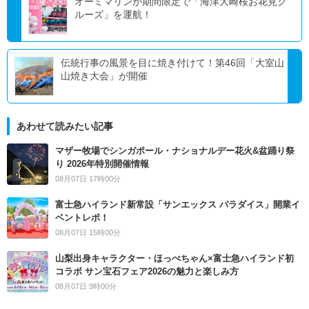
オーミマリンが期間限定で「海津大崎桜お花見ク
ルーズ」を運航！
伝統行事の風景を目に焼き付けて！第46回「大室山
山焼き大会」が開催
あわせて読みたい記事
マザー牧場でシンガポール・ナショナルデー花火&盆踊り祭
り 2026年特別開催情報
08月07日 17時00分
富士急ハイランド新常設「サンエックス パラダイス」開業イ
ベントレポ！
08月07日 15時00分
山梨出身キャラクター・ほっぺちゃん×富士急ハイランド初
コラボ サン宝石フェア2026の魅力と楽しみ方
08月07日 9時00分