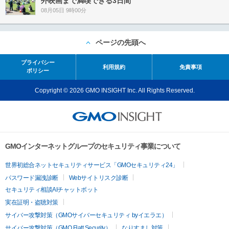
外映画まで満喫できる3日間
08月05日 9時00分
ページの先頭へ
プライバシー
利用規約
免責事項
ポリシー
Copyright © 2026 GMO INSIGHT Inc. All Rights Reserved.
GMOインターネットグループのセキュリティ事業について
世界初総合ネットセキュリティサービス「GMOセキュリティ24」
パスワード漏洩診断
Webサイトリスク診断
セキュリティ相談AIチャットボット
実在証明・盗聴対策
サイバー攻撃対策（GMOサイバーセキュリティ byイエラエ）
サイバー攻撃対策（GMO Flatt Security）
なりすまし対策