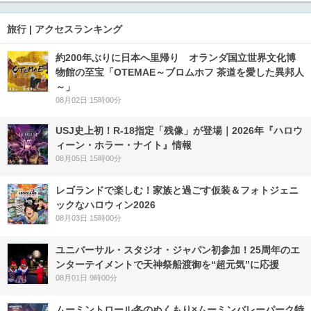
旅行 | アクセスランキング
約200年ぶりに日本へ里帰り オランダ国立世界文化博
物館の至宝「OTEMAE～ブロムホフ 茶道を愛した異邦人
～」
08月02日 15時00分
USJ史上初！R-18指定「残像」が登場｜2026年『ハロウ
ィーン・ホラー・ナイト』情報
08月05日 15時00分
レゴランドで楽しむ！家族と過ごす仮装＆フォトジェニ
ックなハロウィン2026
08月03日 15時00分
ユニバーサル・スタジオ・ジャパン初参加！25周年のエ
ンターテイメントで天神祭船渡御を“超元気”に応援
08月01日 9時00分
ムーミントロール冬のぬくもり×ムーミンバレーパーク特