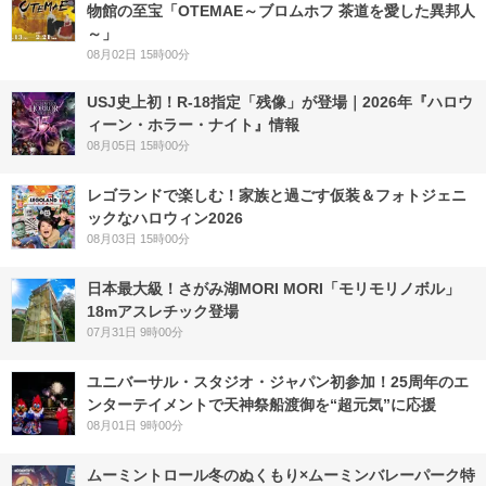
物館の至宝「OTEMAE～ブロムホフ 茶道を愛した異邦人
～」
08月02日 15時00分
USJ史上初！R-18指定「残像」が登場｜2026年『ハロウ
ィーン・ホラー・ナイト』情報
08月05日 15時00分
レゴランドで楽しむ！家族と過ごす仮装＆フォトジェニ
ックなハロウィン2026
08月03日 15時00分
日本最大級！さがみ湖MORI MORI「モリモリノボル」
18mアスレチック登場
07月31日 9時00分
ユニバーサル・スタジオ・ジャパン初参加！25周年のエ
ンターテイメントで天神祭船渡御を“超元気”に応援
08月01日 9時00分
ムーミントロール冬のぬくもり×ムーミンバレーパーク特