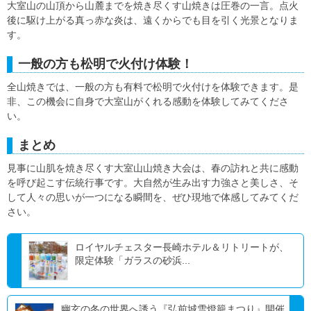
大室山の山頂から山麓までを焼き尽くす山焼きは圧巻の一言。点火
後に駆け上がる真っ赤な炎は、遠くからでも目を引く光景となりま
す。
一般の方も松明で火付け体験！
全山焼きでは、一般の方も有料で松明で火付けを体験できます。是
非、この機会に自身で大室山がくれる感動を体験してみてくださ
い。
まとめ
見事に山肌を焼き尽くす大室山山焼き大会は、春の訪れと共に感動
を呼び起こす伝統行事です。大自然が生み出す力強さと美しさ、そ
して人々の思いが一つになる瞬間を、ぜひ現地で体感してみてくだ
さい。
ロイヤルチェスター長崎ホテル＆リトリートが、
限定体験「ガラスの砂浜...
幽玄の冬の世界へ誘う『弘前城雪燈籠まつり』開催