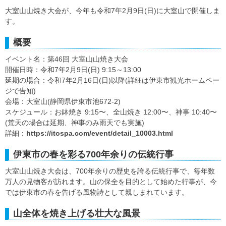
大室山山焼き大会が、今年も令和7年2月9日(日)に大室山で開催しま
す。
概要
イベント名：第46回 大室山山焼き大会
開催日時：令和7年2月9日(日) 9:15～13:00
延期の場合：令和7年2月16日(日)以降(詳細は伊東市観光ホームペー
ジで告知)
会場：大室山(静岡県伊東市池672-2)
スケジュール：お鉢焼き 9:15〜、全山焼き 12:00〜、神事 10:40〜
(荒天の場合は延期、神事のみ雨天でも実施)
詳細：
https://itospa.com/event/detail_10003.html
伊東市の春を彩る700年余りの伝統行事
大室山山焼き大会は、700年余りの歴史を誇る伝統行事で、毎年数
万人の見物客が訪れます。山の保全を目的として始めた行事が、今
では伊東市の春を告げる風物詩として親しまれています。
山全体を焼き上げる壮大な風景