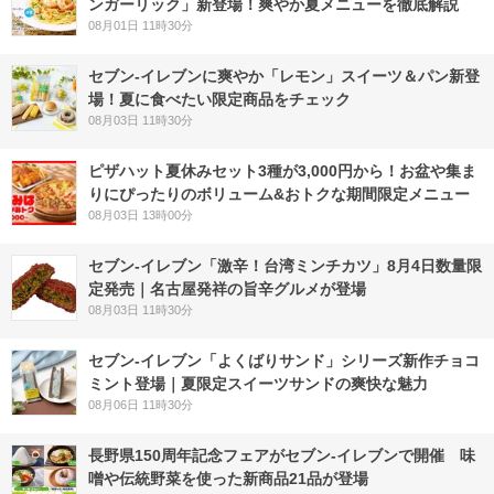
ンガーリック」新登場！爽やか夏メニューを徹底解説
08月01日 11時30分
セブン‐イレブンに爽やか「レモン」スイーツ＆パン新登
場！夏に食べたい限定商品をチェック
08月03日 11時30分
ピザハット夏休みセット3種が3,000円から！お盆や集ま
りにぴったりのボリューム&おトクな期間限定メニュー
08月03日 13時00分
セブン-イレブン「激辛！台湾ミンチカツ」8月4日数量限
定発売｜名古屋発祥の旨辛グルメが登場
08月03日 11時30分
セブン‐イレブン「よくばりサンド」シリーズ新作チョコ
ミント登場｜夏限定スイーツサンドの爽快な魅力
08月06日 11時30分
長野県150周年記念フェアがセブン-イレブンで開催 味
噌や伝統野菜を使った新商品21品が登場