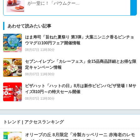
が一堂に！「バウムクー...
あわせて読みたい記事
はま寿司「旨ねた夏祭り 第3弾」大葉ニンニク香るビンチョ
ウマグロ100円フェア開催情報
08月07日 11時30分
セブン‐イレブン「カレーフェス」全15品商品詳細とお得な限
定キャンペーン情報
08月07日 11時30分
ピザハット「ハットの日」8月は新作ビビンバピザ登場！Mサ
イズ810円～の特大セール開催
08月07日 11時30分
トレンド | アクセスランキング
オリーブの丘 8月限定「冷製カッペリーニ 赤海老のレモ