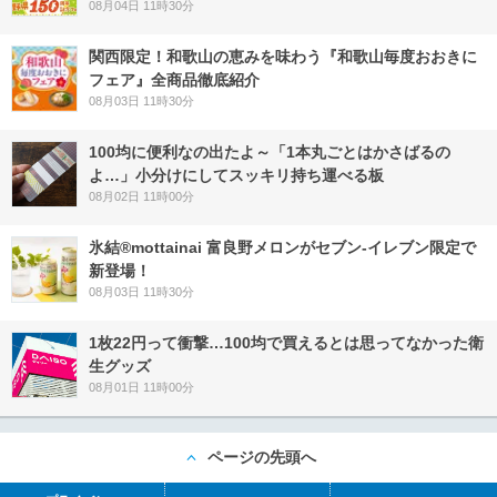
08月04日 11時30分
関西限定！和歌山の恵みを味わう『和歌山毎度おおきに
フェア』全商品徹底紹介
08月03日 11時30分
100均に便利なの出たよ～「1本丸ごとはかさばるの
よ…」小分けにしてスッキリ持ち運べる板
08月02日 11時00分
氷結®mottainai 富良野メロンがセブン‐イレブン限定で
新登場！
08月03日 11時30分
1枚22円って衝撃…100均で買えるとは思ってなかった衛
生グッズ
08月01日 11時00分
ページの先頭へ