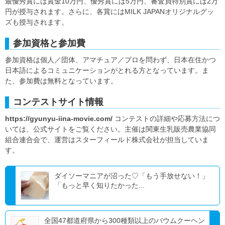
最優秀賞には賞金10万円、優秀賞には5万円、審査員特別賞には2万
円が授与されます。さらに、各賞にはMILK JAPANオリジナルグッ
ズも授与されます。
参加資格と参加費
参加資格は個人／団体、アマチュア／プロを問わず、日本在住かつ
日本語によるコミュニケーションがとれる方となっています。ま
た、参加費は無料となっています。
コンテストサイト情報
https://gyunyu-iina-movie.com/
コンテストの詳細や応募方法につ
いては、公式サイトをご覧ください。主催は関東生乳販売農業協同
組合連合会で、運営はスターフィールド株式会社が担当していま
す。
ダイソーマニアが沼った♡「もう手放せない！」
「もっと早く知りたかった...
全国47都道府県から300種類以上のバウムクーヘン