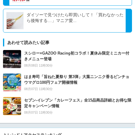
ダイソーで見つけたら即買いして！「買わなかった
ら後悔する…」マニア愛...
あわせて読みたい記事
スシロー×GAZOO Racing初コラボ！夏休み限定ミニカー付
きメニュー登場
08月08日 11時30分
はま寿司「旨ねた夏祭り 第3弾」大葉ニンニク香るビンチョ
ウマグロ100円フェア開催情報
08月07日 11時30分
セブン‐イレブン「カレーフェス」全15品商品詳細とお得な限
定キャンペーン情報
08月07日 11時30分
トレンド | アクセスランキング