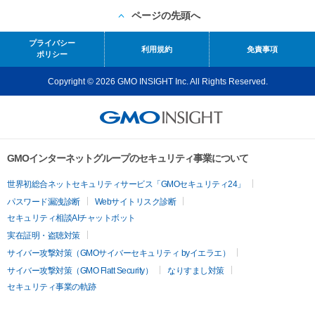
ページの先頭へ
プライバシー
利用規約
免責事項
ポリシー
Copyright © 2026 GMO INSIGHT Inc. All Rights Reserved.
GMOインターネットグループのセキュリティ事業について
世界初総合ネットセキュリティサービス「GMOセキュリティ24」
パスワード漏洩診断
Webサイトリスク診断
セキュリティ相談AIチャットボット
実在証明・盗聴対策
サイバー攻撃対策（GMOサイバーセキュリティ byイエラエ）
サイバー攻撃対策（GMO Flatt Security）
なりすまし対策
セキュリティ事業の軌跡