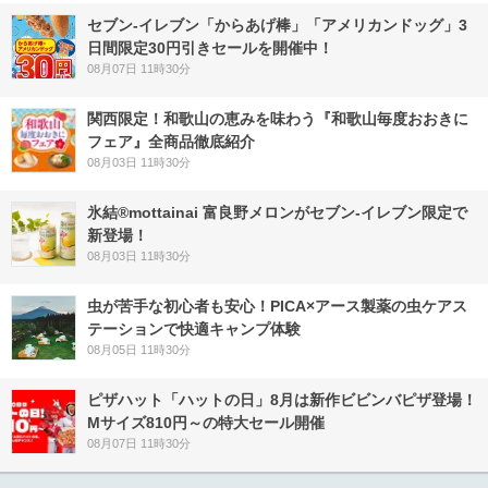
セブン‐イレブン「からあげ棒」「アメリカンドッグ」3
日間限定30円引きセールを開催中！
08月07日 11時30分
関西限定！和歌山の恵みを味わう『和歌山毎度おおきに
フェア』全商品徹底紹介
08月03日 11時30分
氷結®mottainai 富良野メロンがセブン‐イレブン限定で
新登場！
08月03日 11時30分
虫が苦手な初心者も安心！PICA×アース製薬の虫ケアス
テーションで快適キャンプ体験
08月05日 11時30分
ピザハット「ハットの日」8月は新作ビビンバピザ登場！
Mサイズ810円～の特大セール開催
08月07日 11時30分