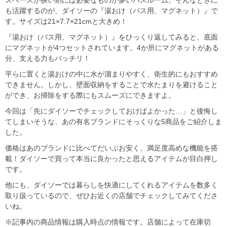
も活躍するのが、ダイソーの『湯おけ（バス用、マグネット）』で
す。サイズは21×7.7×21cmと大きめ！
『湯おけ（バス用、マグネット）』をひっくり返してみると、底面
にマグネットが4つセットされています。4か所にマグネットがある
分、支える力もバッチリ！
平らに置くと湯おけの中に水が溜まりやすく、衛生的にもおすすめ
できません。しかし、壁面収納をすることで水たまりを避けること
ができ、お掃除をする際にもスムーズにできますよ。
今回は「先にダイソーでチェックしておけばよかった…」と後悔し
てしまいそうな、あの有名ブランドにそっくりな5商品をご紹介しま
した。
価格はあのブランドに比べてだいぶお安く、満足度高めな機能を搭
載！ダイソーで買って本当に良かったと思えるアイテムが目白押し
です。
他にも、ダイソーでは暮らしを快適にしてくれるアイテムを数多く
取り扱っているので、ぜひお近くの店舗でチェックしてみてくださ
いね。
※記事内の商品情報は購入時点の情報です。店舗によって在庫切