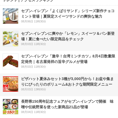
セブン‐イレブン「よくばりサンド」シリーズ新作チョコ
ミント登場｜夏限定スイーツサンドの爽快な魅力
08月06日 11時30分
セブン‐イレブンに爽やか「レモン」スイーツ＆パン新登
場！夏に食べたい限定商品をチェック
08月03日 11時30分
セブン-イレブン「激辛！台湾ミンチカツ」8月4日数量限
定発売｜名古屋発祥の旨辛グルメが登場
08月03日 11時30分
ピザハット夏休みセット3種が3,000円から！お盆や集ま
りにぴったりのボリューム&おトクな期間限定メニュー
08月03日 13時00分
長野県150周年記念フェアがセブン-イレブンで開催 味
噌や伝統野菜を使った新商品21品が登場
08月04日 11時30分