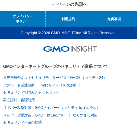
ページの先頭へ
プライバシー
利用規約
免責事項
ポリシー
Copyright © 2026 GMO INSIGHT Inc. All Rights Reserved.
GMOインターネットグループのセキュリティ事業について
世界初総合ネットセキュリティサービス「GMOセキュリティ24」
パスワード漏洩診断
Webサイトリスク診断
セキュリティ相談AIチャットボット
実在証明・盗聴対策
サイバー攻撃対策（GMOサイバーセキュリティ byイエラエ）
サイバー攻撃対策（GMO Flatt Security）
なりすまし対策
セキュリティ事業の軌跡