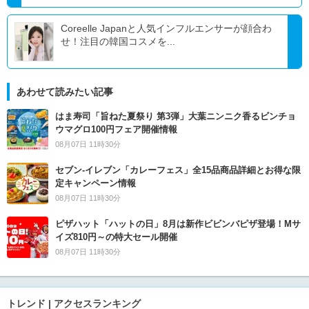
Coreelle Japanと人気インフルエンサーが顔合わ
せ！注目の韓国コスメを...
あわせて読みたい記事
はま寿司「旨ねた夏祭り 第3弾」大葉ニンニク香るビンチョ
ウマグロ100円フェア開催情報
08月07日 11時30分
セブン‐イレブン「カレーフェス」全15品商品詳細とお得な限
定キャンペーン情報
08月07日 11時30分
ピザハット「ハットの日」8月は新作ビビンバピザ登場！Mサ
イズ810円～の特大セール開催
08月07日 11時30分
トレンド | アクセスランキング