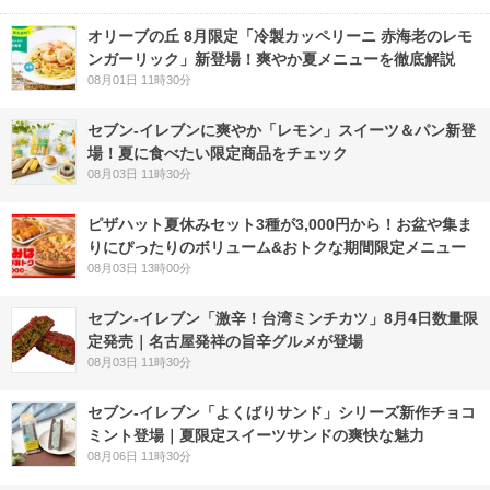
オリーブの丘 8月限定「冷製カッペリーニ 赤海老のレモ
ンガーリック」新登場！爽やか夏メニューを徹底解説
08月01日 11時30分
セブン‐イレブンに爽やか「レモン」スイーツ＆パン新登
場！夏に食べたい限定商品をチェック
08月03日 11時30分
ピザハット夏休みセット3種が3,000円から！お盆や集ま
りにぴったりのボリューム&おトクな期間限定メニュー
08月03日 13時00分
セブン-イレブン「激辛！台湾ミンチカツ」8月4日数量限
定発売｜名古屋発祥の旨辛グルメが登場
08月03日 11時30分
セブン‐イレブン「よくばりサンド」シリーズ新作チョコ
ミント登場｜夏限定スイーツサンドの爽快な魅力
08月06日 11時30分