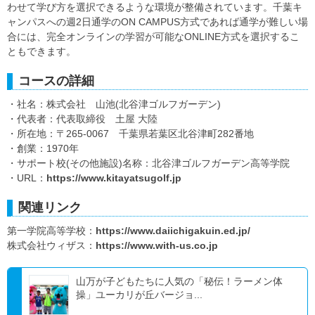
わせて学び方を選択できるような環境が整備されています。千葉キ
ャンパスへの週2日通学のON CAMPUS方式であれば通学が難しい場
合には、完全オンラインの学習が可能なONLINE方式を選択するこ
ともできます。
コースの詳細
・社名：株式会社 山池(北谷津ゴルフガーデン)
・代表者：代表取締役 土屋 大陸
・所在地：〒265-0067 千葉県若葉区北谷津町282番地
・創業：1970年
・サポート校(その他施設)名称：北谷津ゴルフガーデン高等学院
・URL：
https://www.kitayatsugolf.jp
関連リンク
第一学院高等学校：
https://www.daiichigakuin.ed.jp/
株式会社ウィザス：
https://www.with-us.co.jp
山万が子どもたちに人気の「秘伝！ラーメン体
操」ユーカリが丘バージョ...