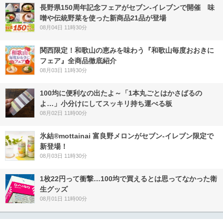
長野県150周年記念フェアがセブン-イレブンで開催 味
噌や伝統野菜を使った新商品21品が登場
08月04日 11時30分
関西限定！和歌山の恵みを味わう『和歌山毎度おおきに
フェア』全商品徹底紹介
08月03日 11時30分
100均に便利なの出たよ～「1本丸ごとはかさばるの
よ…」小分けにしてスッキリ持ち運べる板
08月02日 11時00分
氷結®mottainai 富良野メロンがセブン‐イレブン限定で
新登場！
08月03日 11時30分
1枚22円って衝撃…100均で買えるとは思ってなかった衛
生グッズ
08月01日 11時00分