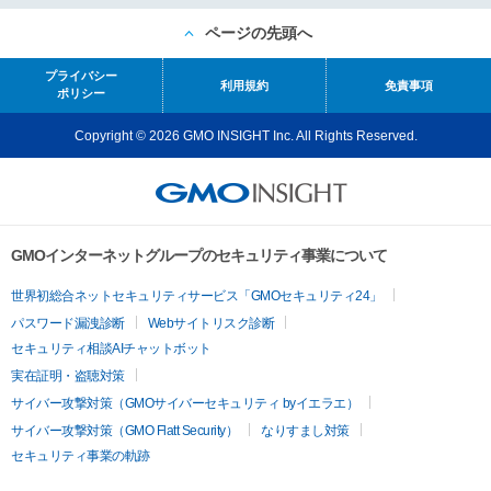
ページの先頭へ
プライバシー
利用規約
免責事項
ポリシー
Copyright © 2026 GMO INSIGHT Inc. All Rights Reserved.
GMOインターネットグループのセキュリティ事業について
世界初総合ネットセキュリティサービス「GMOセキュリティ24」
パスワード漏洩診断
Webサイトリスク診断
セキュリティ相談AIチャットボット
実在証明・盗聴対策
サイバー攻撃対策（GMOサイバーセキュリティ byイエラエ）
サイバー攻撃対策（GMO Flatt Security）
なりすまし対策
セキュリティ事業の軌跡