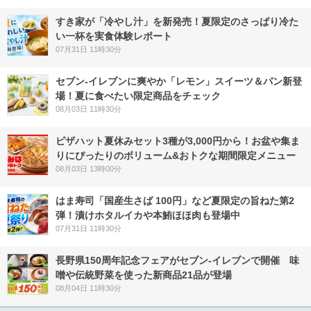
すき家が「冷やし汁」を新発売！夏限定のさっぱり冷た
い一杯を実食体験レポート
07月31日 11時30分
セブン‐イレブンに爽やか「レモン」スイーツ＆パン新登
場！夏に食べたい限定商品をチェック
08月03日 11時30分
ピザハット夏休みセット3種が3,000円から！お盆や集ま
りにぴったりのボリューム&おトクな期間限定メニュー
08月03日 13時00分
はま寿司「国産生さば 100円」など夏限定の旨ねた第2
弾！漬けホタルイカや本鮪ほほ肉も登場中
07月31日 11時30分
長野県150周年記念フェアがセブン-イレブンで開催 味
噌や伝統野菜を使った新商品21品が登場
08月04日 11時30分