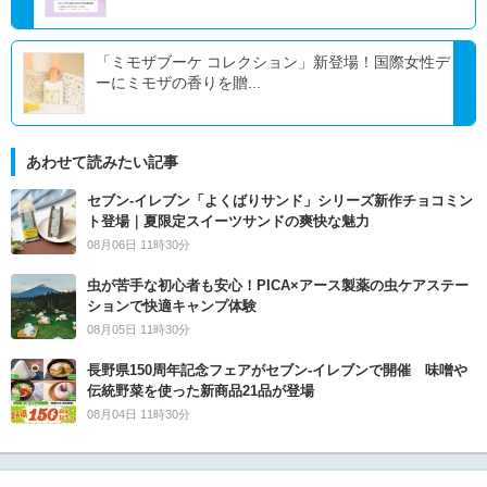
「ミモザブーケ コレクション」新登場！国際女性デ
ーにミモザの香りを贈...
あわせて読みたい記事
セブン‐イレブン「よくばりサンド」シリーズ新作チョコミン
ト登場｜夏限定スイーツサンドの爽快な魅力
08月06日 11時30分
虫が苦手な初心者も安心！PICA×アース製薬の虫ケアステー
ションで快適キャンプ体験
08月05日 11時30分
長野県150周年記念フェアがセブン-イレブンで開催 味噌や
伝統野菜を使った新商品21品が登場
08月04日 11時30分