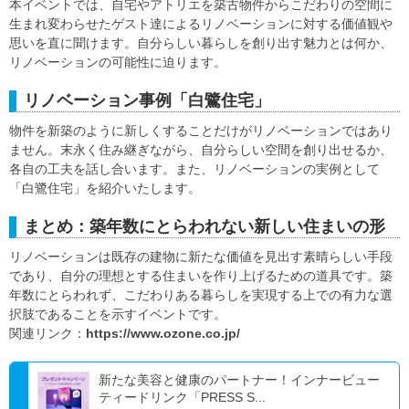
本イベントでは、自宅やアトリエを築古物件からこだわりの空間に
生まれ変わらせたゲスト達によるリノベーションに対する価値観や
思いを直に聞けます。自分らしい暮らしを創り出す魅力とは何か、
リノベーションの可能性に迫ります。
リノベーション事例「白鷺住宅」
物件を新築のように新しくすることだけがリノベーションではあり
ません。末永く住み継ぎながら、自分らしい空間を創り出せるか、
各自の工夫を話し合います。また、リノベーションの実例として
「白鷺住宅」を紹介いたします。
まとめ：築年数にとらわれない新しい住まいの形
リノベーションは既存の建物に新たな価値を見出す素晴らしい手段
であり、自分の理想とする住まいを作り上げるための道具です。築
年数にとらわれず、こだわりある暮らしを実現する上での有力な選
択肢であることを示すイベントです。
関連リンク：
https://www.ozone.co.jp/
新たな美容と健康のパートナー！インナービュー
ティードリンク「PRESS S...