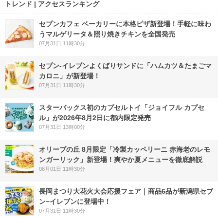
トレンド | アクセスランキング
セブンカフェ ベーカリーに本格ピザ新登場！手軽に味わ
うマルゲリータ＆照り焼きチキンを全国発売
07月31日 11時30分
セブン‐イレブンよくばりサンドに「ハムカツ＆たまごマ
カロニ」が新登場！
07月31日 11時30分
スターバックス初のカプセルトイ「ジョイフル カプセ
ル」が2026年8月2日に都内限定発売
07月31日 13時00分
オリーブの丘 8月限定「冷製カッペリーニ 赤海老のレモ
ンガーリック」新登場！爽やか夏メニューを徹底解説
08月01日 11時30分
長岡まつり大花火大会応援フェア｜商品6品が新潟県セブ
ン−イレブンに登場中！
07月31日 11時30分