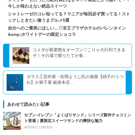
今しか味わえない絶品スイーツ
シャトレーゼのコレ知ってる？マニアが毎回必ず買ってる！スト
ックしときたい激うまグルメ5選
自分へのご褒美にほしい…♡京王プラザホテルのバレンタイン
&amp;ホワイトデーの限定ショコラ
コメダが新業態をオープン♡こりゃ大行列できる
ぞ！その場で握りたてが食...
ガラス工芸作家・松岡ようじ氏の個展【硝子のうつ
わ】が厨子屋 銀座本店...
あわせて読みたい記事
セブン‐イレブン「よくばりサンド」シリーズ新作チョコミン
ト登場｜夏限定スイーツサンドの爽快な魅力
08月06日 11時30分