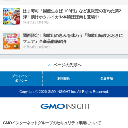
はま寿司「国産生さば 100円」など夏限定の旨ねた第2
弾！漬けホタルイカや本鮪ほほ肉も登場中
07月31日 11時30分
関西限定！和歌山の恵みを味わう『和歌山毎度おおきに
フェア』全商品徹底紹介
08月03日 11時30分
ページの先頭へ
プライバシー
利用規約
免責事項
ポリシー
Copyright © 2026 GMO INSIGHT Inc. All Rights Reserved.
GMOインターネットグループのセキュリティ事業について