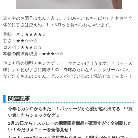
真ん中のお団子はあんこ入り。このあんこもさっぱりした甘さで全
体的に甘さは控えめ。1つペロッと食べられちゃいます。
美味しさ：★★★★☆
甘さ：★★☆☆☆
コスパ：★★★☆☆
本物の肉球再現度：★★★☆☆
他にも猫の顔型チキンナゲット「サクにゃげ（うま塩）／（チーズ
味）」や色がまさに肉球！の「肉球みたいなミルククリームパン」
などたくさんのにゃんこグルメがでているので見逃せませんよ～！
関連記事
今年もカンロから出た～！パッケージから愛が溢れ出てる...♡買
い逃したらショックなグミ
2月19日から！スシローの期間限定商品が豪華すぎて全制覇した
い！今だけメニューを全部見せ！
シャトレーゼ行ったら絶対買わなきゃ…♡限定だから急いで～！