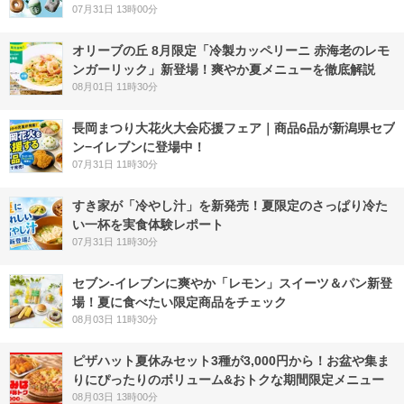
07月31日 13時00分
オリーブの丘 8月限定「冷製カッペリーニ 赤海老のレモ
ンガーリック」新登場！爽やか夏メニューを徹底解説
08月01日 11時30分
長岡まつり大花火大会応援フェア｜商品6品が新潟県セブ
ン−イレブンに登場中！
07月31日 11時30分
すき家が「冷やし汁」を新発売！夏限定のさっぱり冷た
い一杯を実食体験レポート
07月31日 11時30分
セブン‐イレブンに爽やか「レモン」スイーツ＆パン新登
場！夏に食べたい限定商品をチェック
08月03日 11時30分
ピザハット夏休みセット3種が3,000円から！お盆や集ま
りにぴったりのボリューム&おトクな期間限定メニュー
08月03日 13時00分