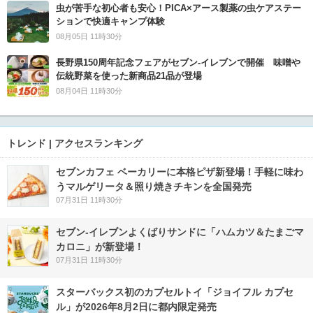
虫が苦手な初心者も安心！PICA×アース製薬の虫ケアステー
ションで快適キャンプ体験
08月05日 11時30分
長野県150周年記念フェアがセブン-イレブンで開催 味噌や
伝統野菜を使った新商品21品が登場
08月04日 11時30分
トレンド | アクセスランキング
セブンカフェ ベーカリーに本格ピザ新登場！手軽に味わ
うマルゲリータ＆照り焼きチキンを全国発売
07月31日 11時30分
セブン‐イレブンよくばりサンドに「ハムカツ＆たまごマ
カロニ」が新登場！
07月31日 11時30分
スターバックス初のカプセルトイ「ジョイフル カプセ
ル」が2026年8月2日に都内限定発売