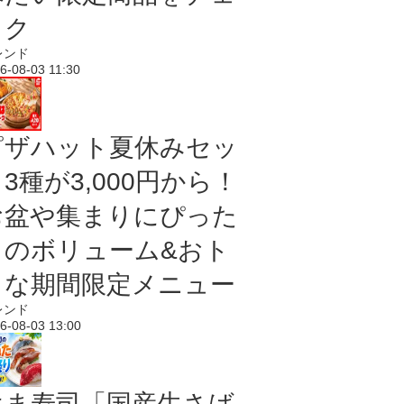
ック
レンド
6-08-03 11:30
ピザハット夏休みセッ
3種が3,000円から！
お盆や集まりにぴった
りのボリューム&おト
クな期間限定メニュー
レンド
6-08-03 13:00
はま寿司「国産生さば