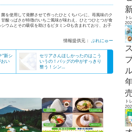
ト菌を使用して発酵させて作ったひとくちパンに、苺風味のク
ト
。甘酸っぱさが特徴のいちご風味が味わえ、ひとつひとつが食
202
ルシウムとその吸収を助けるビタミンDも含まれており、お子
情報提供元：
ぷれにゅー
テ”新シ
セリアさんほしかったのはこう
がおい
いうの！バッグの中がすっきり
整う！シン...
ル
ト
202