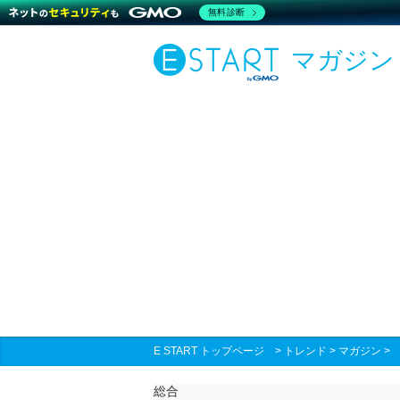
無料診断
マガジン
E START トップページ
>
トレンド
>
マガジン
総合