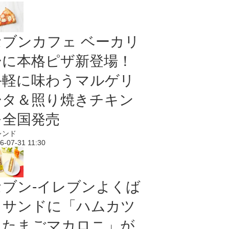
セブンカフェ ベーカリ
ーに本格ピザ新登場！
手軽に味わうマルゲリ
ータ＆照り焼きチキン
を全国発売
レンド
6-07-31 11:30
セブン‐イレブンよくば
りサンドに「ハムカツ
＆たまごマカロニ」が