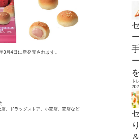
年3月4日に新発売されます。
ト
202
売
販店、ドラッグストア、小売店、売店など