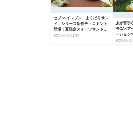
セブン‐イレブン「よくばりサン
虫が苦手
ド」シリーズ新作チョコミント
PICA×
登場｜夏限定スイーツサンドの
ーション
爽快な魅力
2026-08-06 11:30
2026-08-05 