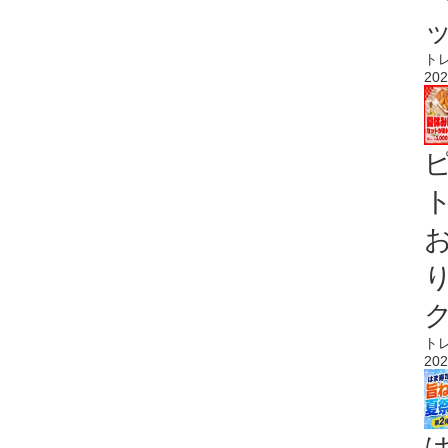
ト
202
ト
ト
202