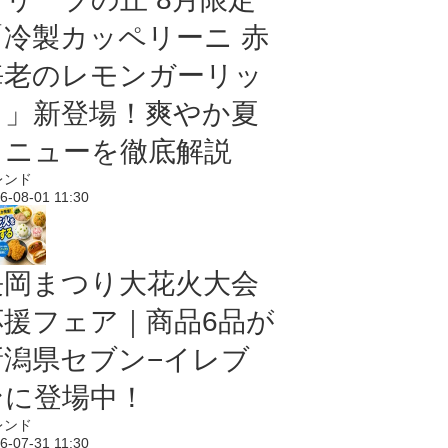
「冷製カッペリーニ 赤
海老のレモンガーリッ
ク」新登場！爽やか夏
メニューを徹底解説
レンド
6-08-01 11:30
長岡まつり大花火大会
応援フェア｜商品6品が
新潟県セブン−イレブ
ンに登場中！
レンド
6-07-31 11:30