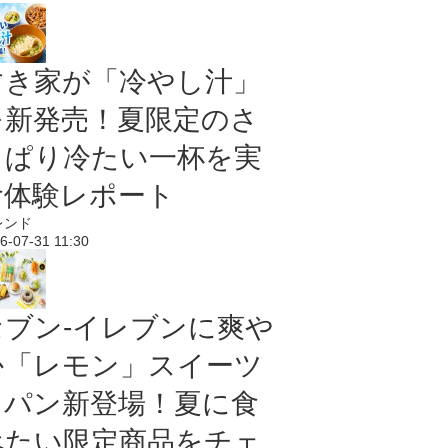
すき家が「冷やし汁」
を新発売！夏限定のさ
っぱり冷たい一杯を実
食体験レポート
レンド
6-07-31 11:30
セブン‐イレブンに爽や
か「レモン」スイーツ
＆パン新登場！夏に食
べたい限定商品をチェ