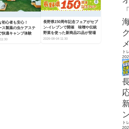
長野県150周年記念フェアがセブ
な初心者も安心！
ン-イレブンで開催 味噌や伝統
アース製薬の虫ケアステ
野菜を使った新商品21品が登場
で快適キャンプ体験
2026-08-04 11:30
11:30
ト
202
ト
202