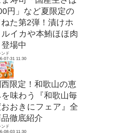
100円」など夏限定の
旨ねた第2弾！漬けホ
タルイカや本鮪ほほ肉
も登場中
レンド
6-07-31 11:30
関西限定！和歌山の恵
みを味わう『和歌山毎
度おおきにフェア』全
商品徹底紹介
レンド
6-08-03 11:30