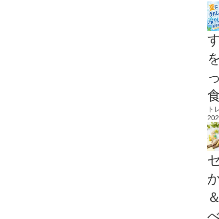
ト
202