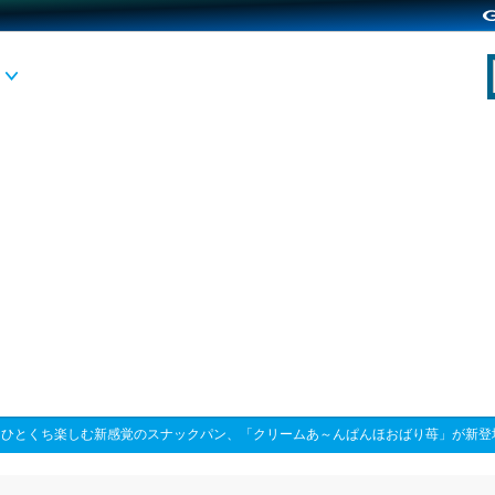
>
ひとくち楽しむ新感覚のスナックパン、「クリームあ～んぱんほおばり苺」が新登