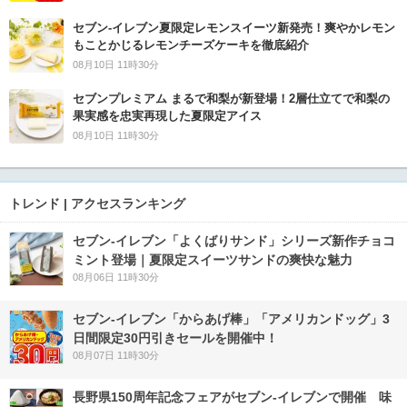
セブン‐イレブン夏限定レモンスイーツ新発売！爽やかレモン
もことかじるレモンチーズケーキを徹底紹介
08月10日 11時30分
セブンプレミアム まるで和梨が新登場！2層仕立てで和梨の
果実感を忠実再現した夏限定アイス
08月10日 11時30分
トレンド | アクセスランキング
セブン‐イレブン「よくばりサンド」シリーズ新作チョコ
ミント登場｜夏限定スイーツサンドの爽快な魅力
08月06日 11時30分
セブン‐イレブン「からあげ棒」「アメリカンドッグ」3
日間限定30円引きセールを開催中！
08月07日 11時30分
長野県150周年記念フェアがセブン-イレブンで開催 味