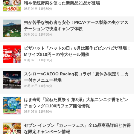
噌や伝統野菜を使った新商品21品が登場
08月04日 11時30分
虫が苦手な初心者も安心！PICA×アース製薬の虫ケアス
テーションで快適キャンプ体験
08月05日 11時30分
ピザハット「ハットの日」8月は新作ビビンバピザ登場！
Mサイズ810円～の特大セール開催
08月07日 11時30分
スシロー×GAZOO Racing初コラボ！夏休み限定ミニカ
ー付きメニュー登場
08月08日 11時30分
はま寿司「旨ねた夏祭り 第3弾」大葉ニンニク香るビン
チョウマグロ100円フェア開催情報
08月07日 11時30分
セブン‐イレブン「カレーフェス」全15品商品詳細とお得
な限定キャンペーン情報