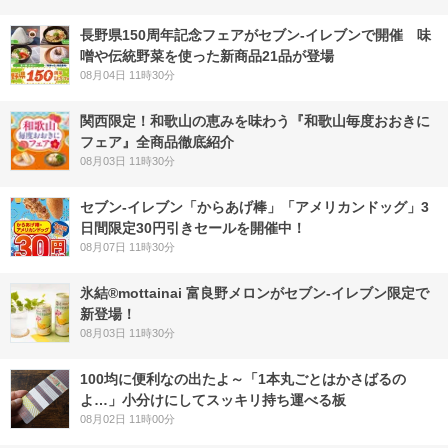
長野県150周年記念フェアがセブン-イレブンで開催 味
噌や伝統野菜を使った新商品21品が登場
08月04日 11時30分
関西限定！和歌山の恵みを味わう『和歌山毎度おおきに
フェア』全商品徹底紹介
08月03日 11時30分
セブン‐イレブン「からあげ棒」「アメリカンドッグ」3
日間限定30円引きセールを開催中！
08月07日 11時30分
氷結®mottainai 富良野メロンがセブン‐イレブン限定で
新登場！
08月03日 11時30分
100均に便利なの出たよ～「1本丸ごとはかさばるの
よ…」小分けにしてスッキリ持ち運べる板
08月02日 11時00分