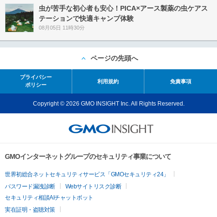
虫が苦手な初心者も安心！PICA×アース製薬の虫ケアス
テーションで快適キャンプ体験
08月05日 11時30分
ページの先頭へ
プライバシー
利用規約
免責事項
ポリシー
Copyright © 2026 GMO INSIGHT Inc. All Rights Reserved.
GMOインターネットグループのセキュリティ事業について
世界初総合ネットセキュリティサービス「GMOセキュリティ24」
パスワード漏洩診断
Webサイトリスク診断
セキュリティ相談AIチャットボット
実在証明・盗聴対策