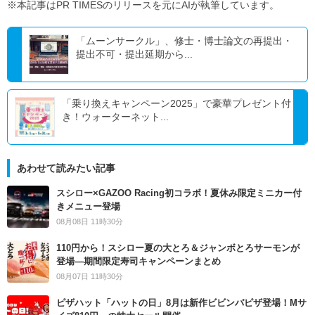
※本記事はPR TIMESのリリースを元にAIが執筆しています。
「ムーンサークル」、修士・博士論文の再提出・
提出不可・提出延期から...
「乗り換えキャンペーン2025」で豪華プレゼント付
き！ウォーターネット...
あわせて読みたい記事
スシロー×GAZOO Racing初コラボ！夏休み限定ミニカー付
きメニュー登場
08月08日 11時30分
110円から！スシロー夏の大とろ＆ジャンボとろサーモンが
登場―期間限定寿司キャンペーンまとめ
08月07日 11時30分
ピザハット「ハットの日」8月は新作ビビンバピザ登場！Mサ