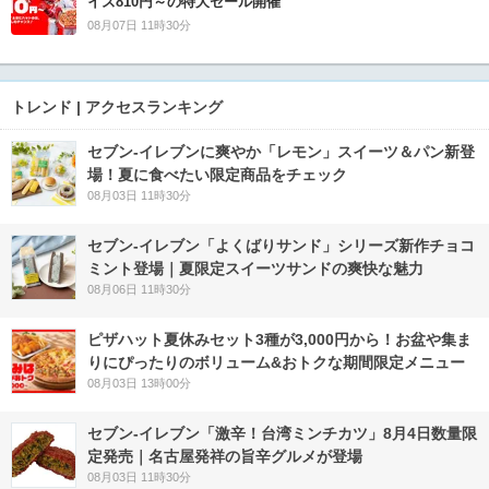
イズ810円～の特大セール開催
08月07日 11時30分
トレンド | アクセスランキング
セブン‐イレブンに爽やか「レモン」スイーツ＆パン新登
場！夏に食べたい限定商品をチェック
08月03日 11時30分
セブン‐イレブン「よくばりサンド」シリーズ新作チョコ
ミント登場｜夏限定スイーツサンドの爽快な魅力
08月06日 11時30分
ピザハット夏休みセット3種が3,000円から！お盆や集ま
りにぴったりのボリューム&おトクな期間限定メニュー
08月03日 13時00分
セブン-イレブン「激辛！台湾ミンチカツ」8月4日数量限
定発売｜名古屋発祥の旨辛グルメが登場
08月03日 11時30分