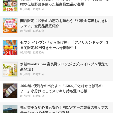
噌や伝統野菜を使った新商品21品が登場
08月04日 11時30分
関西限定！和歌山の恵みを味わう『和歌山毎度おおきに
フェア』全商品徹底紹介
08月03日 11時30分
セブン‐イレブン「からあげ棒」「アメリカンドッグ」3
日間限定30円引きセールを開催中！
08月07日 11時30分
氷結®mottainai 富良野メロンがセブン‐イレブン限定で
新登場！
08月03日 11時30分
100均に便利なの出たよ～「1本丸ごとはかさばるの
よ…」小分けにしてスッキリ持ち運べる板
08月02日 11時00分
虫が苦手な初心者も安心！PICA×アース製薬の虫ケアス
テーションで快適キャンプ体験