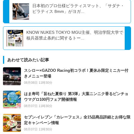
日本初のプロ仕様ピラティスマット、「サダナ・
ピラティス 8mm」がヨガ...
KNOW NUKES TOKYO MGU主催、明治学院大学で
核兵器禁止条約に関するトー...
あわせて読みたい記事
スシロー×GAZOO Racing初コラボ！夏休み限定ミニカー付
きメニュー登場
08月08日 11時30分
はま寿司「旨ねた夏祭り 第3弾」大葉ニンニク香るビンチョ
ウマグロ100円フェア開催情報
08月07日 11時30分
セブン‐イレブン「カレーフェス」全15品商品詳細とお得な限
定キャンペーン情報
08月07日 11時30分