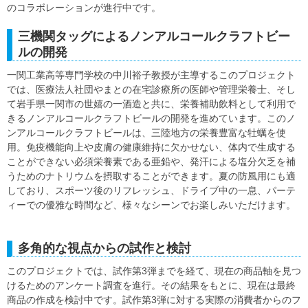
のコラボレーションが進行中です。
三機関タッグによるノンアルコールクラフトビー
ルの開発
一関工業高等専門学校の中川裕子教授が主導するこのプロジェクト
では、医療法人社団やまとの在宅診療所の医師や管理栄養士、そし
て岩手県一関市の世嬉の一酒造と共に、栄養補助飲料として利用で
きるノンアルコールクラフトビールの開発を進めています。このノ
ンアルコールクラフトビールは、三陸地方の栄養豊富な牡蠣を使
用。免疫機能向上や皮膚の健康維持に欠かせない、体内で生成する
ことができない必須栄養素である亜鉛や、発汗による塩分欠乏を補
うためのナトリウムを摂取することができます。夏の防風用にも適
しており、スポーツ後のリフレッシュ、ドライブ中の一息、パーテ
ィーでの優雅な時間など、様々なシーンでお楽しみいただけます。
多角的な視点からの試作と検討
このプロジェクトでは、試作第3弾までを経て、現在の商品軸を見つ
けるためのアンケート調査を進行。その結果をもとに、現在は最終
商品の作成を検討中です。試作第3弾に対する実際の消費者からのフ