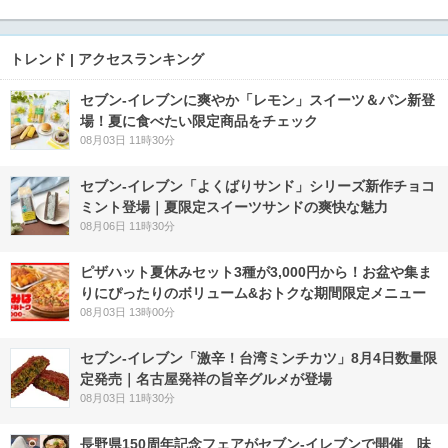
トレンド | アクセスランキング
セブン‐イレブンに爽やか「レモン」スイーツ＆パン新登
場！夏に食べたい限定商品をチェック
08月03日 11時30分
セブン‐イレブン「よくばりサンド」シリーズ新作チョコ
ミント登場｜夏限定スイーツサンドの爽快な魅力
08月06日 11時30分
ピザハット夏休みセット3種が3,000円から！お盆や集ま
りにぴったりのボリューム&おトクな期間限定メニュー
08月03日 13時00分
セブン-イレブン「激辛！台湾ミンチカツ」8月4日数量限
定発売｜名古屋発祥の旨辛グルメが登場
08月03日 11時30分
長野県150周年記念フェアがセブン-イレブンで開催 味