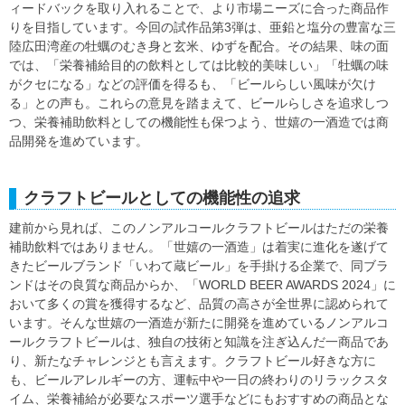
ィードバックを取り入れることで、より市場ニーズに合った商品作
りを目指しています。今回の試作品第3弾は、亜鉛と塩分の豊富な三
陸広田湾産の牡蠣のむき身と玄米、ゆずを配合。その結果、味の面
では、「栄養補給目的の飲料としては比較的美味しい」「牡蠣の味
がクセになる」などの評価を得るも、「ビールらしい風味が欠け
る」との声も。これらの意見を踏まえて、ビールらしさを追求しつ
つ、栄養補助飲料としての機能性も保つよう、世嬉の一酒造では商
品開発を進めています。
クラフトビールとしての機能性の追求
建前から見れば、このノンアルコールクラフトビールはただの栄養
補助飲料ではありません。「世嬉の一酒造」は着実に進化を遂げて
きたビールブランド「いわて蔵ビール」を手掛ける企業で、同ブラ
ンドはその良質な商品からか、「WORLD BEER AWARDS 2024」に
おいて多くの賞を獲得するなど、品質の高さが全世界に認められて
います。そんな世嬉の一酒造が新たに開発を進めているノンアルコ
ールクラフトビールは、独自の技術と知識を注ぎ込んだ一商品であ
り、新たなチャレンジとも言えます。クラフトビール好きな方に
も、ビールアレルギーの方、運転中や一日の終わりのリラックスタ
イム、栄養補給が必要なスポーツ選手などにもおすすめの商品とな