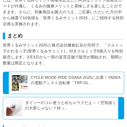
には、世界くるみサミット開催を記念した特別なデザイン短冊型カ
ードが付属し、くるみの健康メリットと美味しさを楽しむことがで
きます。さらに、対象商品を購入のうえ、ご応募いただいた方の中
から抽選で10名様を「世界くるみサミット2025」にご招待する特別
企画も実施されます。
まとめ
世界くるみサミット2025と株式会社鎌倉紅谷が共同で、「クルミッ
子かわるっ子(世界くるみサミット)」付きクルミッ子8個入りを特別
販売します。3月3日から一部の直営店舗で販売が開始され、期間と
数量は限定となります。
CYCLE MODE RIDE OSAKA 2025に出展！YADEA
の電動アシスト自転車「TRP-01...
ダイソーのコレ使うとめちゃラクだよ～！空気抜く
の大変じゃない？持っ...