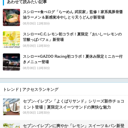
あわせて読みたい記事
スシロー×食べログ「らーめん 武双家」監修！家系風豚骨醤
油ラーメン＆新感覚冷やしとり天うどんが新登場
08月09日 11時30分
スシロー×C.C.レモン初コラボ！夏限定「おいしーレモンの
甘酸っぱパフェ」新登場
08月09日 11時30分
スシロー×GAZOO Racing初コラボ！夏休み限定ミニカー付
きメニュー登場
08月08日 11時30分
トレンド | アクセスランキング
セブン‐イレブン「よくばりサンド」シリーズ新作チョコ
ミント登場｜夏限定スイーツサンドの爽快な魅力
08月06日 11時30分
セブン‐イレブンに爽やか「レモン」スイーツ＆パン新登