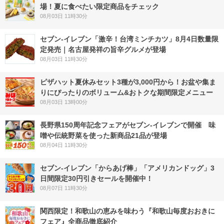
場！夏に食べたい限定商品をチェック
08月03日 11時30分
セブン-イレブン「激辛！台湾ミンチカツ」8月4日数量限
定発売｜名古屋発祥の旨辛グルメが登場
08月03日 11時30分
ピザハット夏休みセット3種が3,000円から！お盆や集ま
りにぴったりのボリューム&おトクな期間限定メニュー
08月03日 13時00分
長野県150周年記念フェアがセブン-イレブンで開催 味
噌や伝統野菜を使った新商品21品が登場
08月04日 11時30分
セブン‐イレブン「からあげ棒」「アメリカンドッグ」3
日間限定30円引きセールを開催中！
08月07日 11時30分
関西限定！和歌山の恵みを味わう『和歌山毎度おおきに
フェア』全商品徹底紹介