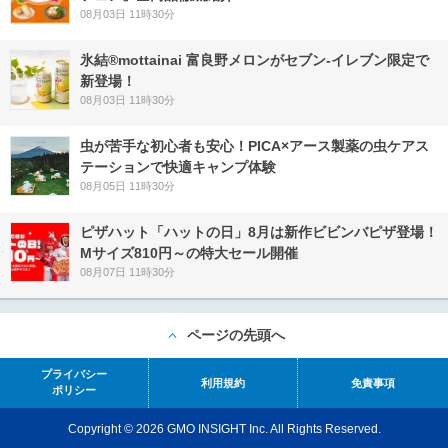
08月03日 11時30分
氷結®mottainai 富良野メロンがセブン‐イレブン限定で
新登場！
08月03日 11時30分
虫が苦手な初心者も安心！PICA×アース製薬の虫ケアス
テーションで快適キャンプ体験
08月05日 11時30分
ピザハット「ハットの日」8月は新作ビビンバピザ登場！
Mサイズ810円～の特大セール開催
08月07日 11時30分
ページの先頭へ
プライバシー
利用規約
免責事項
ポリシー
Copyright © 2026 GMO INSIGHT Inc. All Rights Reserved.