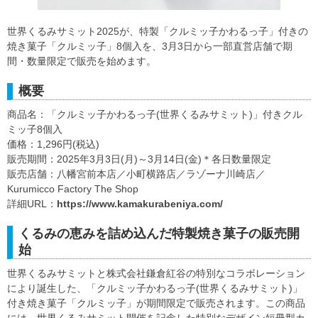
世界くるみサミット2025が、特製「クルミッ子かわるっ子」付きの
焼き菓子「クルミッ子」8個入を、3月3日から一部直営店舗で期
間・数量限定で販売を始めます。
概要
商品名：「クルミッ子かわるっ子(世界くるみサミット)」付きクル
ミッ子8個入
価格：1,296円(税込)
販売期間：2025年3月3日(月)～3月14日(金)＊各日数量限定
販売店舗：八幡宮前本店／小町横路店／ラゾーナ川崎店／
Kurumicco Factory The Shop
詳細URL：
https://www.kamakurabeniya.com/
くるみの恵みを詰め込んだ特製焼き菓子の販売開
始
世界くるみサミットと株式会社鎌倉紅谷の特別なコラボレーション
により誕生した、「クルミッ子かわるっ子(世界くるみサミット)」
付き焼き菓子「クルミッ子」が期間限定で販売されます。この商品