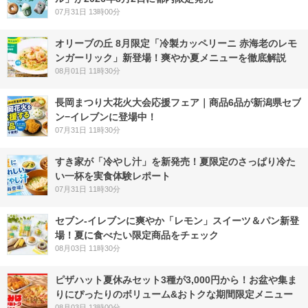
07月31日 13時00分
オリーブの丘 8月限定「冷製カッペリーニ 赤海老のレモ
ンガーリック」新登場！爽やか夏メニューを徹底解説
08月01日 11時30分
長岡まつり大花火大会応援フェア｜商品6品が新潟県セブ
ン−イレブンに登場中！
07月31日 11時30分
すき家が「冷やし汁」を新発売！夏限定のさっぱり冷た
い一杯を実食体験レポート
07月31日 11時30分
セブン‐イレブンに爽やか「レモン」スイーツ＆パン新登
場！夏に食べたい限定商品をチェック
08月03日 11時30分
ピザハット夏休みセット3種が3,000円から！お盆や集ま
りにぴったりのボリューム&おトクな期間限定メニュー
08月03日 13時00分