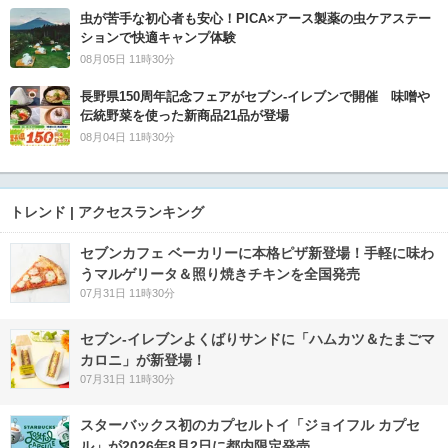
虫が苦手な初心者も安心！PICA×アース製薬の虫ケアステー
ションで快適キャンプ体験
08月05日 11時30分
長野県150周年記念フェアがセブン-イレブンで開催 味噌や
伝統野菜を使った新商品21品が登場
08月04日 11時30分
トレンド | アクセスランキング
セブンカフェ ベーカリーに本格ピザ新登場！手軽に味わ
うマルゲリータ＆照り焼きチキンを全国発売
07月31日 11時30分
セブン‐イレブンよくばりサンドに「ハムカツ＆たまごマ
カロニ」が新登場！
07月31日 11時30分
スターバックス初のカプセルトイ「ジョイフル カプセ
ル」が2026年8月2日に都内限定発売