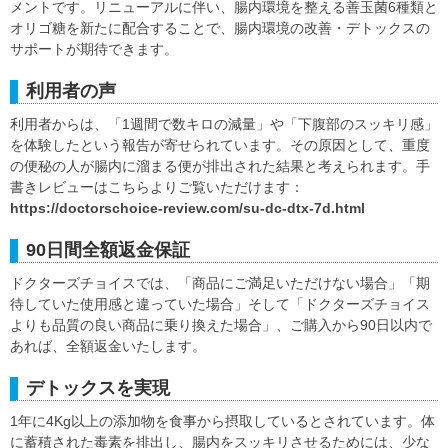
メントです。リニューアルに伴い、腸内環境を整える善玉菌6種類と
オリゴ糖を新たに配合することで、腸内環境の改善・デトックスの
サポートが期待できます。
利用者の声
利用者からは、「1週間で数キロの減量」や「下腹部のスッキリ感」
を体験したという報告が寄せられています。その原因として、重度
の便秘の人が腸内に溜まる便が排出された結果と考えられます。手
書きレビューはこちらよりご覧いただけます：
https://doctorschoice-review.com/su-dc-dtx-7d.html
90日間全額返金保証
ドクターズチョイスでは、「商品にご満足いただけない場合」「期
待していた使用感と違っていた場合」そして「ドクターズチョイス
よりも品質の良い商品に乗り換えた場合」、ご購入から90日以内で
あれば、全額返金いたします。
デトックスを実現
1年に4Kg以上の添加物を食事から摂取しているとされています。体
に蓄積された毒素を排出し、腸内をスッキリさせるためには、少な