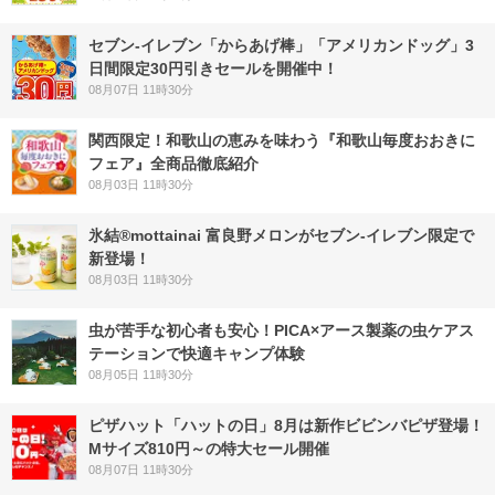
セブン‐イレブン「からあげ棒」「アメリカンドッグ」3
日間限定30円引きセールを開催中！
08月07日 11時30分
関西限定！和歌山の恵みを味わう『和歌山毎度おおきに
フェア』全商品徹底紹介
08月03日 11時30分
氷結®mottainai 富良野メロンがセブン‐イレブン限定で
新登場！
08月03日 11時30分
虫が苦手な初心者も安心！PICA×アース製薬の虫ケアス
テーションで快適キャンプ体験
08月05日 11時30分
ピザハット「ハットの日」8月は新作ビビンバピザ登場！
Mサイズ810円～の特大セール開催
08月07日 11時30分