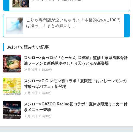
こりゃ専門店が泣いちゃうよ！本格的なのに100円
は凄っ…！まとめ買いし...
あわせて読みたい記事
スシロー×食べログ「らーめん 武双家」監修！家系風豚骨醤
油ラーメン＆新感覚冷やしとり天うどんが新登場
08月09日 11時30分
スシロー×C.C.レモン初コラボ！夏限定「おいしーレモンの
甘酸っぱパフェ」新登場
08月09日 11時30分
スシロー×GAZOO Racing初コラボ！夏休み限定ミニカー付
きメニュー登場
08月08日 11時30分