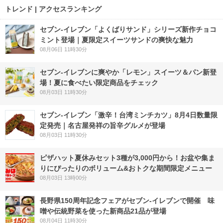
トレンド | アクセスランキング
セブン‐イレブン「よくばりサンド」シリーズ新作チョコ
ミント登場｜夏限定スイーツサンドの爽快な魅力
08月06日 11時30分
セブン‐イレブンに爽やか「レモン」スイーツ＆パン新登
場！夏に食べたい限定商品をチェック
08月03日 11時30分
セブン-イレブン「激辛！台湾ミンチカツ」8月4日数量限
定発売｜名古屋発祥の旨辛グルメが登場
08月03日 11時30分
ピザハット夏休みセット3種が3,000円から！お盆や集ま
りにぴったりのボリューム&おトクな期間限定メニュー
08月03日 13時00分
長野県150周年記念フェアがセブン-イレブンで開催 味
噌や伝統野菜を使った新商品21品が登場
08月04日 11時30分