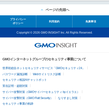
ページの先頭へ
プライバシー
利用規約
免責事項
ポリシー
Copyright © 2026 GMO INSIGHT Inc. All Rights Reserved.
GMOインターネットグループのセキュリティ事業について
世界初総合ネットセキュリティサービス「GMOセキュリティ24」
パスワード漏洩診断
Webサイトリスク診断
セキュリティ相談AIチャットボット
実在証明・盗聴対策
サイバー攻撃対策（GMOサイバーセキュリティ byイエラエ）
サイバー攻撃対策（GMO Flatt Security）
なりすまし対策
セキュリティ事業の軌跡