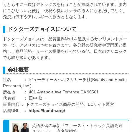
くとも年に一度はデトックスを行うことが推奨されています。腸内
にこびりついた便は、便秘や臭いオナラの原因になるだけでなく、
免疫力低下やアレルギーの原因ともなります。
ドクターズチョイスについて
ドクターズチョイスは、品質世界No.1を追及するサプリメントメー
カーで、アメリカに本社を置きます。各分野の研究者や専門医と提
携し、商品開発・サービス提供を行っている他、日本のクリニック
でも取り扱いがあります。
会社概要
社名 ： ビューティー＆ヘルスリサーチ社(Beauty and Health
Research, Inc.)
所在地 ： 401 Amapola Ave Torrance CA 90501
代表者 ： 田中 修一
事業内容 ： ドクターズチョイス商品の開発、ECサイト運営
店舗URL ：
https://bandh.org/
英語学習の革新『ファースト・トラック英語高速
メソッド』、有名講師笠...