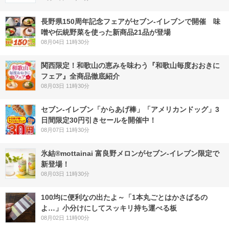
長野県150周年記念フェアがセブン-イレブンで開催 味
噌や伝統野菜を使った新商品21品が登場
08月04日 11時30分
関西限定！和歌山の恵みを味わう『和歌山毎度おおきに
フェア』全商品徹底紹介
08月03日 11時30分
セブン‐イレブン「からあげ棒」「アメリカンドッグ」3
日間限定30円引きセールを開催中！
08月07日 11時30分
氷結®mottainai 富良野メロンがセブン‐イレブン限定で
新登場！
08月03日 11時30分
100均に便利なの出たよ～「1本丸ごとはかさばるの
よ…」小分けにしてスッキリ持ち運べる板
08月02日 11時00分