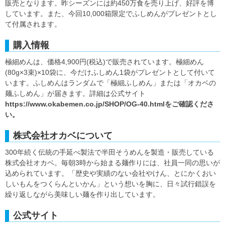
販売となります。昨シーズンには約450万食を売り上げ、好評を博
しています。また、今回10,000箱限定でふしめんがプレゼントとし
て付属されます。
購入情報
極細めんは、価格4,900円(税込)で販売されています。極細めん
(80g×3束)×10袋に、今だけふしめん1袋がプレゼントとして付いて
います。ふしめんはランダムで「極細ふしめん」または「オカベの
麺ふしめん」が届きます。詳細は公式サイト
https://www.okabemen.co.jp/SHOP/OG-40.htmlをご確認くださ
い。
株式会社オカベについて
300年続く伝統の手延べ製法で半田そうめんを製造・販売している
株式会社オカベ。毎朝3時から始まる麺作りには、社員一同の思いが
込められています。「歴史や実績のない会社やけん、とにかくおい
しいもんをつくらんといかん」という想いを胸に、日々試行錯誤を
繰り返しながら美味しい麺を作り出しています。
公式サイト