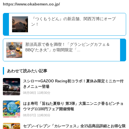
https://www.okabemen.co.jp/
『つくもうどん』の新店舗、関西万博にオープ
ン！
那須高原で春を満喫！「グランピングカフェ＆
BBQ“たき火”」が期間限定「...
あわせて読みたい記事
スシロー×GAZOO Racing初コラボ！夏休み限定ミニカー付
きメニュー登場
08月08日 11時30分
はま寿司「旨ねた夏祭り 第3弾」大葉ニンニク香るビンチョ
ウマグロ100円フェア開催情報
08月07日 11時30分
セブン‐イレブン「カレーフェス」全15品商品詳細とお得な限