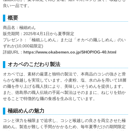
良い一品です。
概要
商品名：極細めん
販売期間：2025年4月1日から夏季限定
プレゼント：「極細ふしめん」または「オカベの麺ふしめん」のい
ずれか(10,000箱限定)
詳細URL：
https://www.okabemen.co.jp/SHOP/OG-40.html
オカベのこだわり製法
オカベでは、素材の厳選と独特の製法で、本商品のコシの強さと滑
らかな喉越しを実現しています。小麦粉、塩、水のみを用いて18層
の麺を作り上げる職人技により、美味しいそうめんを提供します。
また、徳島県の職人伝統の手延べ製法はそのままに、ねじりを効か
せることで特徴的な麺の食感を生み出しています。
極細めんの魅力
コシと弾力を極限まで追求し、コシと喉越しの良さを両立させた極
細めん。製造が難しく手間がかかるため、毎年夏季だけの期間限定