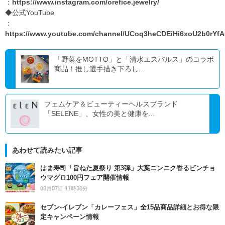
：
https://www.instagram.com/orefice.jewelry/
◆公式YouTube
：
https://www.youtube.com/channel/UCoq3heCDEiHi6xoU2b0rYfA
「野菜をMOTTO」と「清水エスパルス」のコラボ
商品！推し選手描き下ろし...
フェムケア＆ビューティーヘルスブランド
「SELENE」、女性の美と健康を...
あわせて読みたい記事
はま寿司「旨ねた夏祭り 第3弾」大葉ニンニク香るビンチョ
ウマグロ100円フェア開催情報
08月07日 11時30分
セブン‐イレブン「カレーフェス」全15品商品詳細とお得な限
定キャンペーン情報