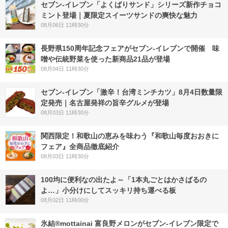
セブン‐イレブン「よくばりサンド」シリーズ新作チョコ
ミント登場｜夏限定スイーツサンドの爽快な魅力
08月06日 11時30分
長野県150周年記念フェアがセブン-イレブンで開催 味
噌や伝統野菜を使った新商品21品が登場
08月04日 11時30分
セブン-イレブン「激辛！台湾ミンチカツ」8月4日数量限
定発売｜名古屋発祥の旨辛グルメが登場
08月03日 11時30分
関西限定！和歌山の恵みを味わう『和歌山毎度おおきに
フェア』全商品徹底紹介
08月03日 11時30分
100均に便利なの出たよ～「1本丸ごとはかさばるの
よ…」小分けにしてスッキリ持ち運べる板
08月02日 11時00分
氷結®mottainai 富良野メロンがセブン‐イレブン限定で