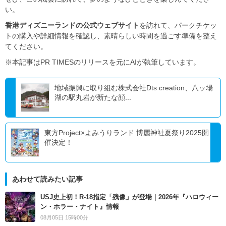
い。
香港ディズニーランドの公式ウェブサイト
を訪れて、パークチケッ
トの購入や詳細情報を確認し、素晴らしい時間を過ごす準備を整え
てください。
※本記事はPR TIMESのリリースを元にAIが執筆しています。
地域振興に取り組む株式会社Dts creation、八ッ場
湖の駅丸岩が新たな顔...
東方Project×よみうりランド 博麗神社夏祭り2025開
催決定！
あわせて読みたい記事
USJ史上初！R-18指定「残像」が登場｜2026年『ハロウィー
ン・ホラー・ナイト』情報
08月05日 15時00分