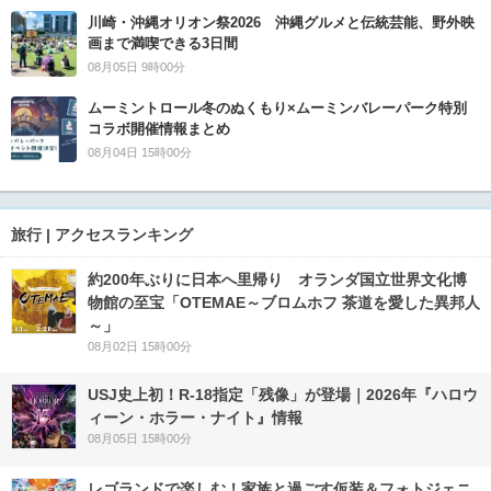
川崎・沖縄オリオン祭2026 沖縄グルメと伝統芸能、野外映
画まで満喫できる3日間
08月05日 9時00分
ムーミントロール冬のぬくもり×ムーミンバレーパーク特別
コラボ開催情報まとめ
08月04日 15時00分
旅行 | アクセスランキング
約200年ぶりに日本へ里帰り オランダ国立世界文化博
物館の至宝「OTEMAE～ブロムホフ 茶道を愛した異邦人
～」
08月02日 15時00分
USJ史上初！R-18指定「残像」が登場｜2026年『ハロウ
ィーン・ホラー・ナイト』情報
08月05日 15時00分
レゴランドで楽しむ！家族と過ごす仮装＆フォトジェニ