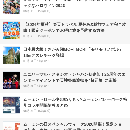
ックなハロウィン2026
08月03日 15時00分
【2026年夏秋】楽天トラベル 夏休み&秋旅フェア完全攻
略！限定クーポンでお得に旅を予約する方法
07月30日 15時00分
日本最大級！さがみ湖MORI MORI「モリモリノボル」
18mアスレチック登場
07月31日 9時00分
ユニバーサル・スタジオ・ジャパン初参加！25周年のエ
ンターテイメントで天神祭船渡御を“超元気”に応援
08月01日 9時00分
ムーミントロール冬のぬくもり×ムーミンバレーパーク特
別コラボ開催情報まとめ
08月04日 15時00分
ムーミンの日スペシャルウィーク2026開催！限定ショー