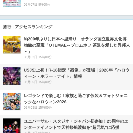
08月07日 9時00分
旅行 | アクセスランキング
約200年ぶりに日本へ里帰り オランダ国立世界文化博
物館の至宝「OTEMAE～ブロムホフ 茶道を愛した異邦人
～」
08月02日 15時00分
USJ史上初！R-18指定「残像」が登場｜2026年『ハロウ
ィーン・ホラー・ナイト』情報
08月05日 15時00分
レゴランドで楽しむ！家族と過ごす仮装＆フォトジェニ
ックなハロウィン2026
08月03日 15時00分
ユニバーサル・スタジオ・ジャパン初参加！25周年のエ
ンターテイメントで天神祭船渡御を“超元気”に応援
08月01日 9時00分