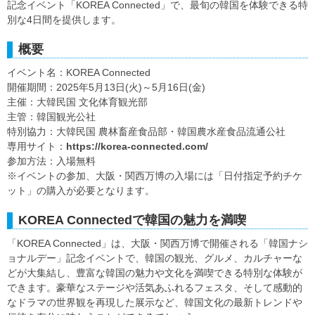
記念イベント「KOREA Connected」で、最旬の韓国を体験できる特
別な4日間を提供します。
概要
イベント名：KOREA Connected
開催期間：2025年5月13日(火)～5月16日(金)
主催：大韓民国 文化体育観光部
主管：韓国観光公社
特別協力：大韓民国 農林畜産食品部・韓国農水産食品流通公社
専用サイト：
https://korea-connected.com/
参加方法：入場無料
※イベントの参加、大阪・関西万博の入場には「日付指定予約チケ
ット」の購入が必要となります。
KOREA Connectedで韓国の魅力を満喫
「KOREA Connected」は、大阪・関西万博で開催される「韓国ナシ
ョナルデー」記念イベントで、韓国の観光、グルメ、カルチャーな
どが大集結し、豊富な韓国の魅力や文化を満喫できる特別な体験が
できます。豪華なステージや活気あふれるフェスタ、そして感動的
なドラマの世界観を再現した展示など、韓国文化の最新トレンドや