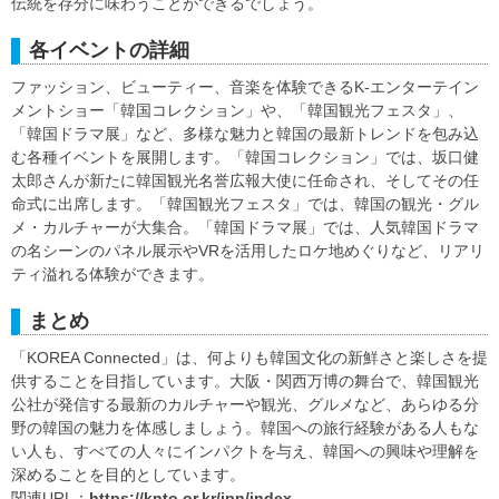
伝統を存分に味わうことができるでしょう。
各イベントの詳細
ファッション、ビューティー、音楽を体験できるK-エンターテイン
メントショー「韓国コレクション」や、「韓国観光フェスタ」、
「韓国ドラマ展」など、多様な魅力と韓国の最新トレンドを包み込
む各種イベントを展開します。「韓国コレクション」では、坂口健
太郎さんが新たに韓国観光名誉広報大使に任命され、そしてその任
命式に出席します。「韓国観光フェスタ」では、韓国の観光・グル
メ・カルチャーが大集合。「韓国ドラマ展」では、人気韓国ドラマ
の名シーンのパネル展示やVRを活用したロケ地めぐりなど、リアリ
ティ溢れる体験ができます。
まとめ
「KOREA Connected」は、何よりも韓国文化の新鮮さと楽しさを提
供することを目指しています。大阪・関西万博の舞台で、韓国観光
公社が発信する最新のカルチャーや観光、グルメなど、あらゆる分
野の韓国の魅力を体感しましょう。韓国への旅行経験がある人もな
い人も、すべての人々にインパクトを与え、韓国への興味や理解を
深めることを目的としています。
関連URL：
https://knto.or.kr/jpn/index