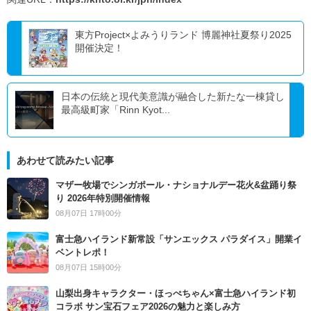
東方Project×よみうりランド 博麗神社夏祭り2025
開催決定！
日本の伝統と現代美意識が融合した新たな一棟貸し
最高級町家「Rinn Kyot...
あわせて読みたい記事
マザー牧場でシンガポール・ナショナルデー花火&盆踊り祭
り 2026年特別開催情報
08月07日 17時00分
富士急ハイランド新常設「サンエックス パラダイス」開業イ
ベントレポ！
08月07日 15時00分
山梨出身キャラクター・ほっぺちゃん×富士急ハイランド初
コラボ サン宝石フェア2026の魅力と楽しみ方