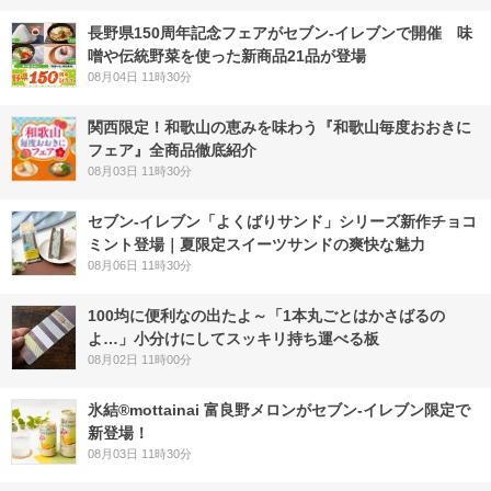
長野県150周年記念フェアがセブン-イレブンで開催 味
噌や伝統野菜を使った新商品21品が登場
08月04日 11時30分
関西限定！和歌山の恵みを味わう『和歌山毎度おおきに
フェア』全商品徹底紹介
08月03日 11時30分
セブン‐イレブン「よくばりサンド」シリーズ新作チョコ
ミント登場｜夏限定スイーツサンドの爽快な魅力
08月06日 11時30分
100均に便利なの出たよ～「1本丸ごとはかさばるの
よ…」小分けにしてスッキリ持ち運べる板
08月02日 11時00分
氷結®mottainai 富良野メロンがセブン‐イレブン限定で
新登場！
08月03日 11時30分