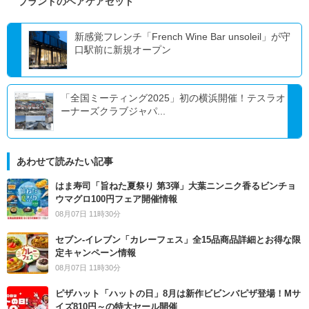
ブランドのヘアケアセット
新感覚フレンチ「French Wine Bar unsoleil」が守
口駅前に新規オープン
「全国ミーティング2025」初の横浜開催！テスラオ
ーナーズクラブジャパ...
あわせて読みたい記事
はま寿司「旨ねた夏祭り 第3弾」大葉ニンニク香るビンチョ
ウマグロ100円フェア開催情報
08月07日 11時30分
セブン‐イレブン「カレーフェス」全15品商品詳細とお得な限
定キャンペーン情報
08月07日 11時30分
ピザハット「ハットの日」8月は新作ビビンバピザ登場！Mサ
イズ810円～の特大セール開催