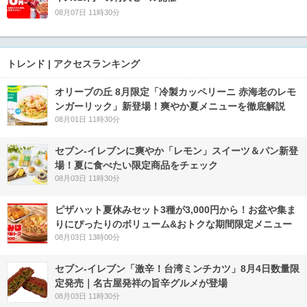
08月07日 11時30分
トレンド | アクセスランキング
オリーブの丘 8月限定「冷製カッペリーニ 赤海老のレモ
ンガーリック」新登場！爽やか夏メニューを徹底解説
08月01日 11時30分
セブン‐イレブンに爽やか「レモン」スイーツ＆パン新登
場！夏に食べたい限定商品をチェック
08月03日 11時30分
ピザハット夏休みセット3種が3,000円から！お盆や集ま
りにぴったりのボリューム&おトクな期間限定メニュー
08月03日 13時00分
セブン-イレブン「激辛！台湾ミンチカツ」8月4日数量限
定発売｜名古屋発祥の旨辛グルメが登場
08月03日 11時30分