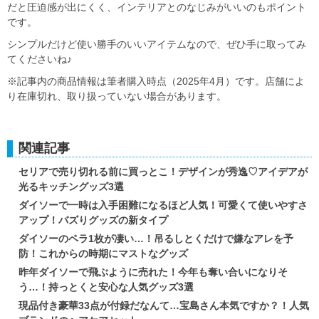
だと圧迫感が出にくく、インテリアとのなじみがいいのもポイント
です。
シンプルだけど使い勝手のいいアイテムなので、ぜひ手に取ってみ
てくださいね♪
※記事内の商品情報は筆者購入時点（2025年4月）です。店舗によ
り在庫切れ、取り扱っていない場合があります。
関連記事
セリアで売り切れる前に買っとこ！デザインが秀逸♡アイデアが
光るキッチングッズ3選
ダイソーで一時は入手困難になるほど人気！可愛くて使いやすさ
アップ！バズりグッズの新タイプ
ダイソーのペラ1枚が凄い…！吊るしとくだけで嫌なアレを予
防！これからの時期にマストなグッズ
昨年ダイソーで飛ぶように売れた！今年も奪い合いになりそ
う…！持っとくと安心な人気グッズ3選
現品付き豪華33点が付録だなんて…宝島さん本気ですか？！人気