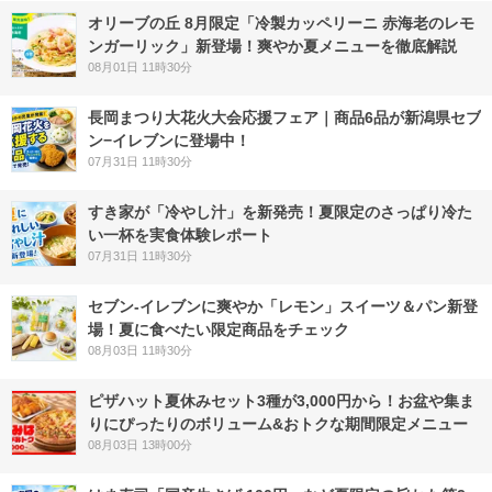
オリーブの丘 8月限定「冷製カッペリーニ 赤海老のレモ
ンガーリック」新登場！爽やか夏メニューを徹底解説
08月01日 11時30分
長岡まつり大花火大会応援フェア｜商品6品が新潟県セブ
ン−イレブンに登場中！
07月31日 11時30分
すき家が「冷やし汁」を新発売！夏限定のさっぱり冷た
い一杯を実食体験レポート
07月31日 11時30分
セブン‐イレブンに爽やか「レモン」スイーツ＆パン新登
場！夏に食べたい限定商品をチェック
08月03日 11時30分
ピザハット夏休みセット3種が3,000円から！お盆や集ま
りにぴったりのボリューム&おトクな期間限定メニュー
08月03日 13時00分