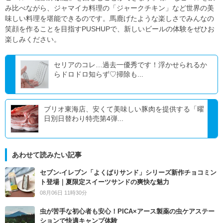
み比べながら、ジャマイカ料理の「ジャークチキン」など世界の美
味しい料理を堪能できるのです。馬鹿げたような楽しさでみんなの
笑顔を作ることを目指すPUSHUPで、新しいビールの体験をぜひお
楽しみください。
セリアのコレ…過去一優秀です！浮かせられるか
らドロドロ知らず♡掃除も...
ブリオ東海店、安くて美味しい豚肉を提供する「曜
日別日替わり特売第4弾...
あわせて読みたい記事
セブン‐イレブン「よくばりサンド」シリーズ新作チョコミン
ト登場｜夏限定スイーツサンドの爽快な魅力
08月06日 11時30分
虫が苦手な初心者も安心！PICA×アース製薬の虫ケアステー
ションで快適キャンプ体験