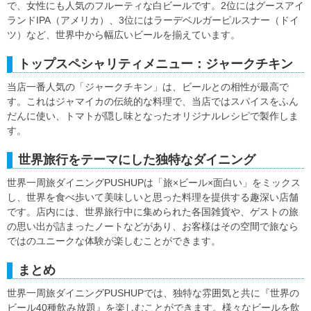
で、女性にも人気のフルーティな白ビールです。2位にはグースアイ
ランドIPA（アメリカ）、3位にはラーデベルガーピルスナー（ドイ
ツ）など、世界中から幅広いビールを揃えています。
トップスペシャリティメニュー：ジャークチキン
当店一番人気の「ジャークチキン」は、ビールとの相性が最高で
す。これはジャマイカの伝統的な料理で、当店ではスパイスをふん
だんに使い、トマトが隠し味となったオリジナルレシピで製作しま
す。
世界旅行をテーマにした独特なダイニング
世界一周旅ダイニングPUSHUPは「旅×ビール×面白い」をミックス
し、世界を食べ歩いて美味しいと思った料理を提供する趣深い店舗
です。店内には、世界旅行中に集められた各国雑貨や、ゲストの旅
の思い出が詰まったノートなどがあり、お客様はその空間で旅なら
ではのユニークな体験が楽しむことができます。
まとめ
世界一周旅ダイニングPUSHUPでは、独特な雰囲気と共に『世界の
ビール40種飲み放題』を楽しむことができます。様々なビールを飲