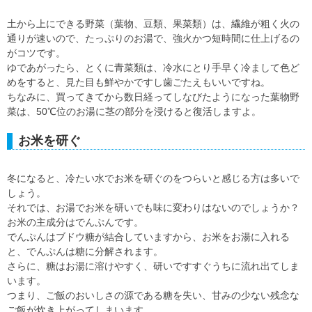
土から上にできる野菜（葉物、豆類、果菜類）は、繊維が粗く火の
通りが速いので、たっぷりのお湯で、強火かつ短時間に仕上げるの
がコツです。
ゆであがったら、とくに青菜類は、冷水にとり手早く冷まして色ど
めをすると、見た目も鮮やかですし歯ごたえもいいですね。
ちなみに、買ってきてから数日経ってしなびたようになった葉物野
菜は、50℃位のお湯に茎の部分を浸けると復活しますよ。
お米を研ぐ
冬になると、冷たい水でお米を研ぐのをつらいと感じる方は多いで
しょう。
それでは、お湯でお米を研いでも味に変わりはないのでしょうか？
お米の主成分はでんぷんです。
でんぷんはブドウ糖が結合していますから、お米をお湯に入れる
と、でんぷんは糖に分解されます。
さらに、糖はお湯に溶けやすく、研いですすぐうちに流れ出てしま
います。
つまり、ご飯のおいしさの源である糖を失い、甘みの少ない残念な
ご飯が炊き上がってしまいます。