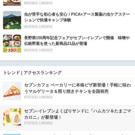
08月06日 11時30分
虫が苦手な初心者も安心！PICA×アース製薬の虫ケアステー
ションで快適キャンプ体験
08月05日 11時30分
長野県150周年記念フェアがセブン-イレブンで開催 味噌や
伝統野菜を使った新商品21品が登場
08月04日 11時30分
トレンド | アクセスランキング
セブンカフェ ベーカリーに本格ピザ新登場！手軽に味わ
うマルゲリータ＆照り焼きチキンを全国発売
07月31日 11時30分
セブン‐イレブンよくばりサンドに「ハムカツ＆たまごマ
カロニ」が新登場！
07月31日 11時30分