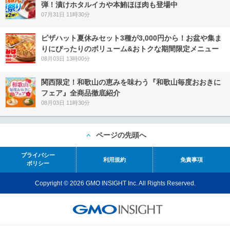
弾！漬けホタルイカや本鮪ほほ肉も登場中
07月31日 11時30分
ピザハット夏休みセット3種が3,000円から！お盆や集ま
りにぴったりのボリューム&おトクな期間限定メニュー
08月03日 13時00分
関西限定！和歌山の恵みを味わう『和歌山毎度おおきに
フェア』全商品徹底紹介
08月03日 11時30分
ページの先頭へ
プライバシー
利用規約
免責事項
ポリシー
Copyright © 2026 GMO INSIGHT Inc. All Rights Reserved.