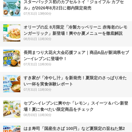
スターバックス初のカプセルトイ「ジョイフル カプセ
ル」が2026年8月2日に都内限定発売
07月31日 13時00分
オリーブの丘 8月限定「冷製カッペリーニ 赤海老のレモ
ンガーリック」新登場！爽やか夏メニューを徹底解説
08月01日 11時30分
長岡まつり大花火大会応援フェア｜商品6品が新潟県セブ
ン−イレブンに登場中！
07月31日 11時30分
すき家が「冷やし汁」を新発売！夏限定のさっぱり冷た
い一杯を実食体験レポート
07月31日 11時30分
セブン‐イレブンに爽やか「レモン」スイーツ＆パン新登
場！夏に食べたい限定商品をチェック
08月03日 11時30分
はま寿司「国産生さば 100円」など夏限定の旨ねた第2