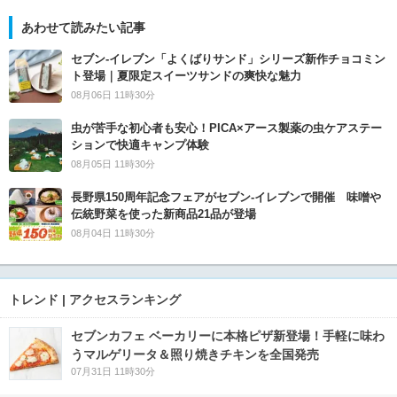
あわせて読みたい記事
セブン‐イレブン「よくばりサンド」シリーズ新作チョコミン
ト登場｜夏限定スイーツサンドの爽快な魅力
08月06日 11時30分
虫が苦手な初心者も安心！PICA×アース製薬の虫ケアステー
ションで快適キャンプ体験
08月05日 11時30分
長野県150周年記念フェアがセブン-イレブンで開催 味噌や
伝統野菜を使った新商品21品が登場
08月04日 11時30分
トレンド | アクセスランキング
セブンカフェ ベーカリーに本格ピザ新登場！手軽に味わ
うマルゲリータ＆照り焼きチキンを全国発売
07月31日 11時30分