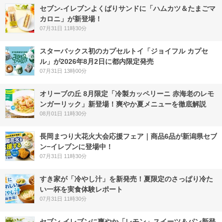
セブン‐イレブンよくばりサンドに「ハムカツ＆たまごマ
カロニ」が新登場！
07月31日 11時30分
スターバックス初のカプセルトイ「ジョイフル カプセ
ル」が2026年8月2日に都内限定発売
07月31日 13時00分
オリーブの丘 8月限定「冷製カッペリーニ 赤海老のレモ
ンガーリック」新登場！爽やか夏メニューを徹底解説
08月01日 11時30分
長岡まつり大花火大会応援フェア｜商品6品が新潟県セブ
ン−イレブンに登場中！
07月31日 11時30分
すき家が「冷やし汁」を新発売！夏限定のさっぱり冷た
い一杯を実食体験レポート
07月31日 11時30分
セブン‐イレブンに爽やか「レモン」スイーツ＆パン新登