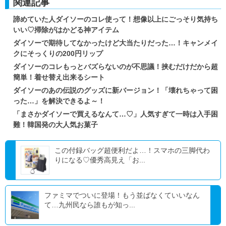
関連記事
諦めていた人ダイソーのコレ使って！想像以上にごっそり気持ち
いい♡掃除がはかどる神アイテム
ダイソーで期待してなかったけど大当たりだった…！キャンメイ
クにそっくりの200円リップ
ダイソーのコレもっとバズらないのが不思議！挟むだけだから超
簡単！着せ替え出来るシート
ダイソーのあの伝説のグッズに新バージョン！「壊れちゃって困
った…」を解決できるよ～！
「まさかダイソーで買えるなんて…♡」人気すぎて一時は入手困
難！韓国発の大人気お菓子
この付録バッグ超便利だよ…！スマホの三脚代わ
りになる♡優秀高見え「お...
ファミマでついに登場！もう並ばなくていいなん
て…九州民なら誰もが知っ...