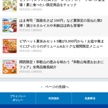
場！夏に食べたい限定商品をチェック
08月03日 11時30分
はま寿司「国産生さば 100円」など夏限定の旨ねた第2
弾！漬けホタルイカや本鮪ほほ肉も登場中
07月31日 11時30分
ピザハット夏休みセット3種が3,000円から！お盆や集ま
りにぴったりのボリューム&おトクな期間限定メニュー
08月03日 13時00分
関西限定！和歌山の恵みを味わう『和歌山毎度おおきに
フェア』全商品徹底紹介
08月03日 11時30分
ページの先頭へ
プライバシー
利用規約
免責事項
ポリシー