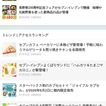
長野県150周年記念フェアがセブン-イレブンで開催 味噌や
伝統野菜を使った新商品21品が登場
08月04日 11時30分
トレンド | アクセスランキング
セブンカフェ ベーカリーに本格ピザ新登場！手軽に味わ
うマルゲリータ＆照り焼きチキンを全国発売
07月31日 11時30分
セブン‐イレブンよくばりサンドに「ハムカツ＆たまごマ
カロニ」が新登場！
07月31日 11時30分
スターバックス初のカプセルトイ「ジョイフル カプセ
ル」が2026年8月2日に都内限定発売
07月31日 13時00分
オリーブの丘 8月限定「冷製カッペリーニ 赤海老のレモ