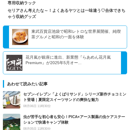
専用収納ラック
セリアさん考えたな～！よくあるヤツとは一味違う♡合体できち
ゃう収納グッズ
東武百貨店池袋で昭和レトロな世界展開催、純喫
茶グルメと昭和の一面を体験
花月嵐が銀座に進出、新業態『らあめん花月嵐
Premium』が2025年5月オー...
あわせて読みたい記事
セブン‐イレブン「よくばりサンド」シリーズ新作チョコミン
ト登場｜夏限定スイーツサンドの爽快な魅力
08月06日 11時30分
虫が苦手な初心者も安心！PICA×アース製薬の虫ケアステー
ションで快適キャンプ体験
08月05日 11時30分