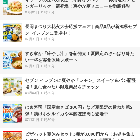
ンガーリック」新登場！爽やか夏メニューを徹底解説
08月01日 11時30分
長岡まつり大花火大会応援フェア｜商品6品が新潟県セブ
ン−イレブンに登場中！
07月31日 11時30分
すき家が「冷やし汁」を新発売！夏限定のさっぱり冷た
い一杯を実食体験レポート
07月31日 11時30分
セブン‐イレブンに爽やか「レモン」スイーツ＆パン新登
場！夏に食べたい限定商品をチェック
08月03日 11時30分
はま寿司「国産生さば 100円」など夏限定の旨ねた第2
弾！漬けホタルイカや本鮪ほほ肉も登場中
07月31日 11時30分
ピザハット夏休みセット3種が3,000円から！お盆や集ま