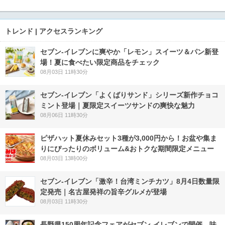
トレンド | アクセスランキング
セブン‐イレブンに爽やか「レモン」スイーツ＆パン新登
場！夏に食べたい限定商品をチェック
08月03日 11時30分
セブン‐イレブン「よくばりサンド」シリーズ新作チョコ
ミント登場｜夏限定スイーツサンドの爽快な魅力
08月06日 11時30分
ピザハット夏休みセット3種が3,000円から！お盆や集ま
りにぴったりのボリューム&おトクな期間限定メニュー
08月03日 13時00分
セブン-イレブン「激辛！台湾ミンチカツ」8月4日数量限
定発売｜名古屋発祥の旨辛グルメが登場
08月03日 11時30分
長野県150周年記念フェアがセブン-イレブンで開催 味