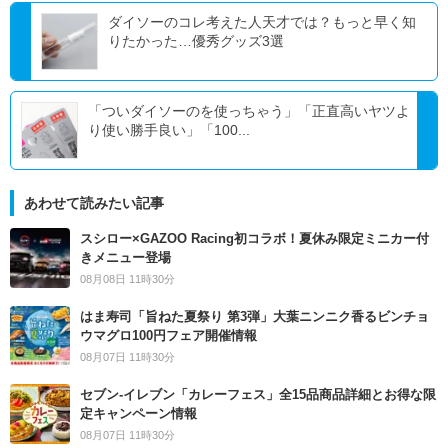
ダイソーのコレ考えた人天才では？もっと早く知
りたかった…優秀グッズ3選
「ついダイソーのを使っちゃう」「正直高いヤツよ
り使い勝手良い」「100...
あわせて読みたい記事
スシロー×GAZOO Racing初コラボ！夏休み限定ミニカー付
きメニュー登場
08月08日 11時30分
はま寿司「旨ねた夏祭り 第3弾」大葉ニンニク香るビンチョ
ウマグロ100円フェア開催情報
08月07日 11時30分
セブン‐イレブン「カレーフェス」全15品商品詳細とお得な限
定キャンペーン情報
08月07日 11時30分