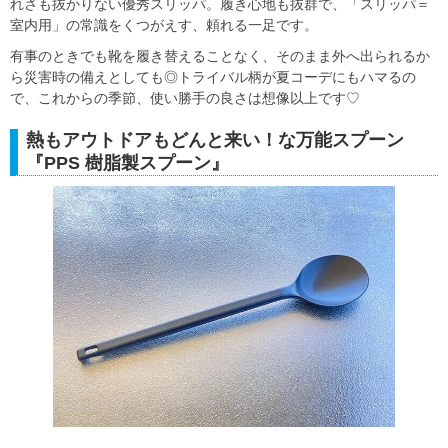
れさも抜かりない優秀スリッパ。履き心地も抜群で、「スリッパ＝
室内用」の常識をくつがえす、頼れる一足です。
有事のときでも靴を履き替えることなく、そのまま外へ出られるか
ら災害時の備えとしても◎トライバル柄が夏コーデにもハマるの
で、これからの季節、使い勝手の良さは想像以上です♡
熱もアウトドアもどんと来い！な万能スプーン
『PPS 樹脂製スプーン』