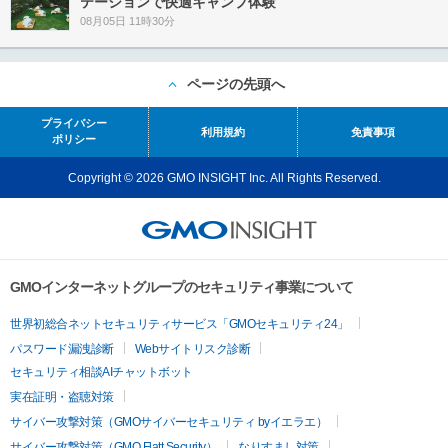
テーションで快適キャンプ体験
08月05日 11時30分
ページの先頭へ
プライバシー
利用規約
免責事項
ポリシー
Copyright © 2026 GMO INSIGHT Inc. All Rights Reserved.
GMOインターネットグループのセキュリティ事業について
世界初総合ネットセキュリティサービス「GMOセキュリティ24」
パスワード漏洩診断
Webサイトリスク診断
セキュリティ相談AIチャットボット
実在証明・盗聴対策
サイバー攻撃対策（GMOサイバーセキュリティ byイエラエ）
サイバー攻撃対策（GMO Flatt Security）
なりすまし対策