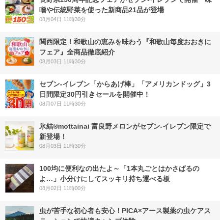
噌や伝統野菜を使った新商品21品が登場
08月04日 11時30分
関西限定！和歌山の恵みを味わう『和歌山毎度おおきに
フェア』全商品徹底紹介
08月03日 11時30分
セブン‐イレブン「からあげ棒」「アメリカンドッグ」3
日間限定30円引きセールを開催中！
08月07日 11時30分
氷結®mottainai 富良野メロンがセブン‐イレブン限定で
新登場！
08月03日 11時30分
100均に便利なの出たよ～「1本丸ごとはかさばるの
よ…」小分けにしてスッキリ持ち運べる板
08月02日 11時00分
虫が苦手な初心者も安心！PICA×アース製薬の虫ケアス