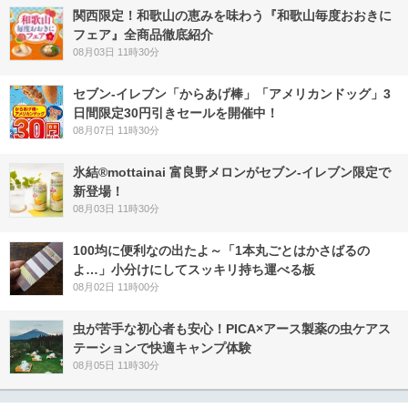
関西限定！和歌山の恵みを味わう『和歌山毎度おおきに
フェア』全商品徹底紹介
08月03日 11時30分
セブン‐イレブン「からあげ棒」「アメリカンドッグ」3
日間限定30円引きセールを開催中！
08月07日 11時30分
氷結®mottainai 富良野メロンがセブン‐イレブン限定で
新登場！
08月03日 11時30分
100均に便利なの出たよ～「1本丸ごとはかさばるの
よ…」小分けにしてスッキリ持ち運べる板
08月02日 11時00分
虫が苦手な初心者も安心！PICA×アース製薬の虫ケアス
テーションで快適キャンプ体験
08月05日 11時30分