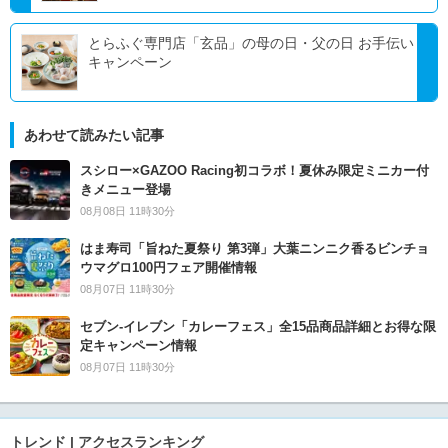
とらふぐ専門店「玄品」の母の日・父の日 お手伝い
キャンペーン
あわせて読みたい記事
スシロー×GAZOO Racing初コラボ！夏休み限定ミニカー付
きメニュー登場
08月08日 11時30分
はま寿司「旨ねた夏祭り 第3弾」大葉ニンニク香るビンチョ
ウマグロ100円フェア開催情報
08月07日 11時30分
セブン‐イレブン「カレーフェス」全15品商品詳細とお得な限
定キャンペーン情報
08月07日 11時30分
トレンド | アクセスランキング