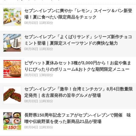
セブン‐イレブンに爽やか「レモン」スイーツ＆パン新登
場！夏に食べたい限定商品をチェック
08月03日 11時30分
セブン‐イレブン「よくばりサンド」シリーズ新作チョコ
ミント登場｜夏限定スイーツサンドの爽快な魅力
08月06日 11時30分
ピザハット夏休みセット3種が3,000円から！お盆や集ま
りにぴったりのボリューム&おトクな期間限定メニュー
08月03日 13時00分
セブン-イレブン「激辛！台湾ミンチカツ」8月4日数量限
定発売｜名古屋発祥の旨辛グルメが登場
08月03日 11時30分
長野県150周年記念フェアがセブン-イレブンで開催 味
噌や伝統野菜を使った新商品21品が登場
08月04日 11時30分