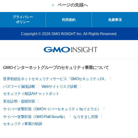
ページの先頭へ
プライバシー
利用規約
免責事項
ポリシー
Copyright © 2026 GMO INSIGHT Inc. All Rights Reserved.
GMOインターネットグループのセキュリティ事業について
世界初総合ネットセキュリティサービス「GMOセキュリティ24」
パスワード漏洩診断
Webサイトリスク診断
セキュリティ相談AIチャットボット
実在証明・盗聴対策
サイバー攻撃対策（GMOサイバーセキュリティ byイエラエ）
サイバー攻撃対策（GMO Flatt Security）
なりすまし対策
セキュリティ事業の軌跡