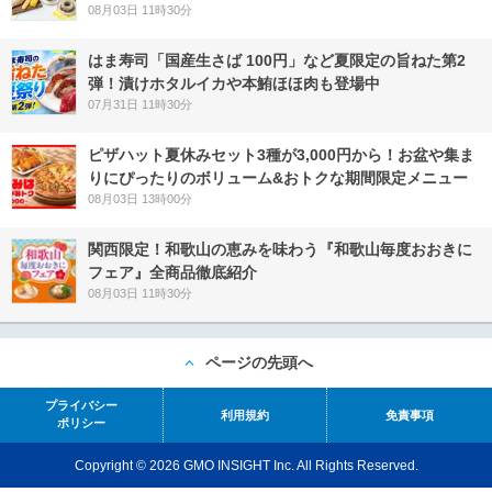
08月03日 11時30分
はま寿司「国産生さば 100円」など夏限定の旨ねた第2
弾！漬けホタルイカや本鮪ほほ肉も登場中
07月31日 11時30分
ピザハット夏休みセット3種が3,000円から！お盆や集ま
りにぴったりのボリューム&おトクな期間限定メニュー
08月03日 13時00分
関西限定！和歌山の恵みを味わう『和歌山毎度おおきに
フェア』全商品徹底紹介
08月03日 11時30分
ページの先頭へ
プライバシー
利用規約
免責事項
ポリシー
Copyright © 2026 GMO INSIGHT Inc. All Rights Reserved.