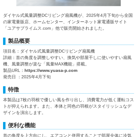
ダイヤル式風量調整DCリビング扇風機が、2025年4月下旬から全国
の家電量販店、ホームセンター、インターネット家電通販サイト
「ユアサプライムス.com」他で販売開始されました。
製品概要
項目名：ダイヤル式風量調整DCリビング扇風機
詳細：首の角度を調整しやすい、換気や部屋干しに使いやすい扇風
機、風量調整が楽な「風量MAX機能」搭載。
製品URL：
https://www.yuasa-p.com
発売日 ：2025年4月下旬
特徴
本製品は7枚の羽根で優しい風を作り出し、消費電力が低く運転コス
トが抑えられます。また、本体と同色の羽根がスタイリッシュなデ
ザインを演出します。
便利な機能
首の角度を上方向にし、エアコンと併用することで部屋全体に冷気