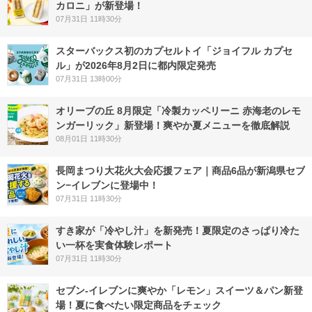
カロニ」が新登場！
07月31日 11時30分
スターバックス初のカプセルトイ「ジョイフル カプセ
ル」が2026年8月2日に都内限定発売
07月31日 13時00分
オリーブの丘 8月限定「冷製カッペリーニ 赤海老のレモ
ンガーリック」新登場！爽やか夏メニューを徹底解説
08月01日 11時30分
長岡まつり大花火大会応援フェア｜商品6品が新潟県セブ
ン−イレブンに登場中！
07月31日 11時30分
すき家が「冷やし汁」を新発売！夏限定のさっぱり冷た
い一杯を実食体験レポート
07月31日 11時30分
セブン‐イレブンに爽やか「レモン」スイーツ＆パン新登
場！夏に食べたい限定商品をチェック