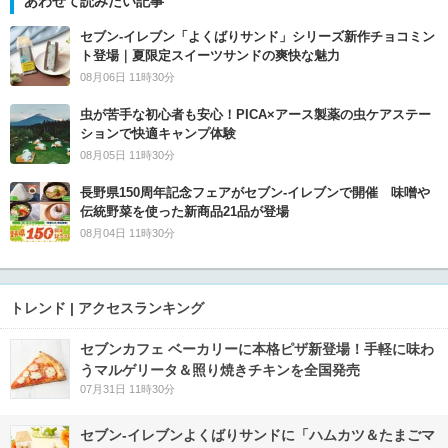
あわせて読みたい記事
セブン‐イレブン「よくばりサンド」シリーズ新作チョコミン
ト登場｜夏限定スイーツサンドの爽快な魅力
08月06日 11時30分
虫が苦手な初心者も安心！PICA×アース製薬の虫ケアステー
ションで快適キャンプ体験
08月05日 11時30分
長野県150周年記念フェアがセブン-イレブンで開催 味噌や
伝統野菜を使った新商品21品が登場
08月04日 11時30分
トレンド | アクセスランキング
セブンカフェ ベーカリーに本格ピザ新登場！手軽に味わ
うマルゲリータ＆照り焼きチキンを全国発売
07月31日 11時30分
セブン‐イレブンよくばりサンドに「ハムカツ＆たまごマ