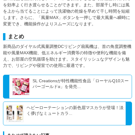
を効率よく行き渡らせることができます。また、部屋干し時には風
を上から当てることによって洗濯物の乾燥を早めて干し時間を短縮
します。さらに、「風量MAX」ボタンを一押しで最大風量へ瞬時に
変更でき、機能操作がよりスムーズになります。
まとめ
新商品のダイヤル式風量調整DCリビング扇風機は、首の角度調整機
能や風量MAX機能、低エネルギー消費等の特徴や便利な機能を備
え、お部屋の空気循環を助けます。スタイリッシュなデザインも魅
力で、リビングや寝室での使用に最適です。
SL Creationsが特性機能性食品「ローヤルQ10スー
パーゴールドα」を発売...
ヘビーローテーションの新色眉マスカラが登場！淡
く儚げなミュートカラ...