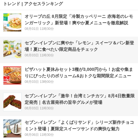
トレンド | アクセスランキング
オリーブの丘 8月限定「冷製カッペリーニ 赤海老のレモ
ンガーリック」新登場！爽やか夏メニューを徹底解説
08月01日 11時30分
セブン‐イレブンに爽やか「レモン」スイーツ＆パン新登
場！夏に食べたい限定商品をチェック
08月03日 11時30分
ピザハット夏休みセット3種が3,000円から！お盆や集ま
りにぴったりのボリューム&おトクな期間限定メニュー
08月03日 13時00分
セブン-イレブン「激辛！台湾ミンチカツ」8月4日数量限
定発売｜名古屋発祥の旨辛グルメが登場
08月03日 11時30分
セブン‐イレブン「よくばりサンド」シリーズ新作チョコ
ミント登場｜夏限定スイーツサンドの爽快な魅力
08月06日 11時30分