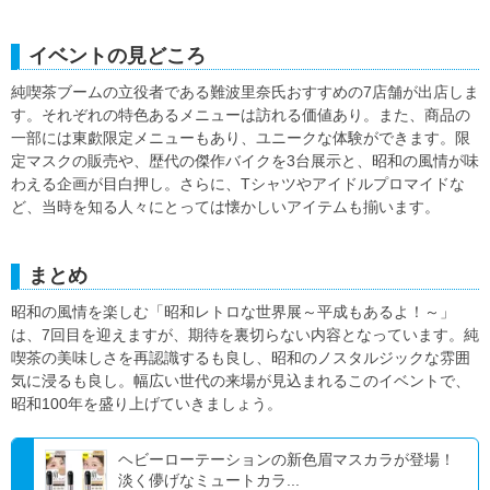
イベントの見どころ
純喫茶ブームの立役者である難波里奈氏おすすめの7店舗が出店しま
す。それぞれの特色あるメニューは訪れる価値あり。また、商品の
一部には東歔限定メニューもあり、ユニークな体験ができます。限
定マスクの販売や、歴代の傑作バイクを3台展示と、昭和の風情が味
わえる企画が目白押し。さらに、Tシャツやアイドルプロマイドな
ど、当時を知る人々にとっては懐かしいアイテムも揃います。
まとめ
昭和の風情を楽しむ「昭和レトロな世界展～平成もあるよ！～」
は、7回目を迎えますが、期待を裏切らない内容となっています。純
喫茶の美味しさを再認識するも良し、昭和のノスタルジックな雰囲
気に浸るも良し。幅広い世代の来場が見込まれるこのイベントで、
昭和100年を盛り上げていきましょう。
ヘビーローテーションの新色眉マスカラが登場！
淡く儚げなミュートカラ...