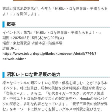
東武百貨店池袋本店が、今年も「昭和レトロな世界展～平成もある
よ！～」を開催します。
概要
イベント名：第7回『昭和レトロな世界展～平成もあるよ！～』
期間：2025年5月15日(木)から20日(火)
場所：東歔百貨店 求部本店 8階催事場
詳細URL：
https://www.tobu-dept.jp/ikebukuro/event/detail/7744/?
s=iweb-sbbnr
昭和レトロな世界展の魅力
様々なジャンルの昭和レトロな展示・価格を楽しむことができる本
イベント。特に注目は、昭和の風情を残す純喫茶7店舗が出店する
「喫茶と～ぶ」。さらに、「初代タイガーマスク」のマスク製造
者・中村ユキヒロ氏制作のマスクの限定販売や、Hondaの歴代バイ
クの展示と、多彩な内容となっています。「親子三世代の会話が弾
む」をキーワードに懐かしくも新しいグルメや雑貨が並びます。