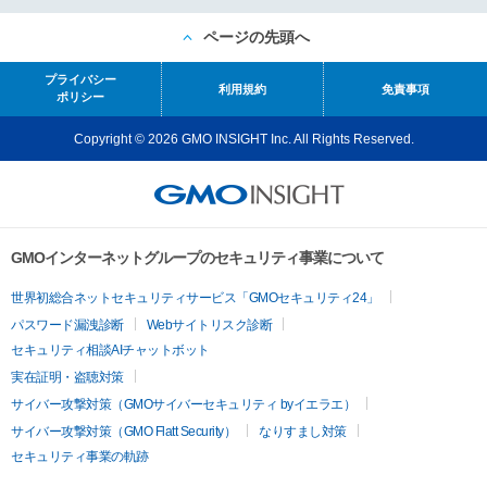
ページの先頭へ
プライバシー
利用規約
免責事項
ポリシー
Copyright © 2026 GMO INSIGHT Inc. All Rights Reserved.
GMOインターネットグループのセキュリティ事業について
世界初総合ネットセキュリティサービス「GMOセキュリティ24」
パスワード漏洩診断
Webサイトリスク診断
セキュリティ相談AIチャットボット
実在証明・盗聴対策
サイバー攻撃対策（GMOサイバーセキュリティ byイエラエ）
サイバー攻撃対策（GMO Flatt Security）
なりすまし対策
セキュリティ事業の軌跡