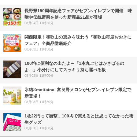
長野県150周年記念フェアがセブン-イレブンで開催 味
噌や伝統野菜を使った新商品21品が登場
08月04日 11時30分
関西限定！和歌山の恵みを味わう『和歌山毎度おおきに
フェア』全商品徹底紹介
08月03日 11時30分
100均に便利なの出たよ～「1本丸ごとはかさばるの
よ…」小分けにしてスッキリ持ち運べる板
08月02日 11時00分
氷結®mottainai 富良野メロンがセブン‐イレブン限定で
新登場！
08月03日 11時30分
1枚22円って衝撃…100均で買えるとは思ってなかった衛
生グッズ
08月01日 11時00分