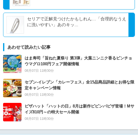
セリアで正解見つけたかもしれん…「合理的なうえ
に洗いやすい」あのキッ...
あわせて読みたい記事
はま寿司「旨ねた夏祭り 第3弾」大葉ニンニク香るビンチョ
ウマグロ100円フェア開催情報
08月07日 11時30分
セブン‐イレブン「カレーフェス」全15品商品詳細とお得な限
定キャンペーン情報
08月07日 11時30分
ピザハット「ハットの日」8月は新作ビビンバピザ登場！Mサ
イズ810円～の特大セール開催
08月07日 11時30分