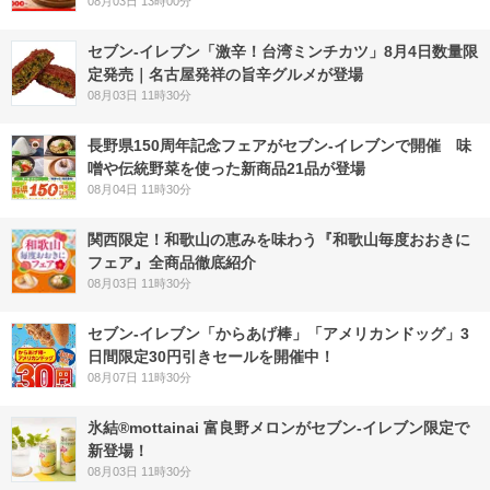
08月03日 13時00分
セブン-イレブン「激辛！台湾ミンチカツ」8月4日数量限
定発売｜名古屋発祥の旨辛グルメが登場
08月03日 11時30分
長野県150周年記念フェアがセブン-イレブンで開催 味
噌や伝統野菜を使った新商品21品が登場
08月04日 11時30分
関西限定！和歌山の恵みを味わう『和歌山毎度おおきに
フェア』全商品徹底紹介
08月03日 11時30分
セブン‐イレブン「からあげ棒」「アメリカンドッグ」3
日間限定30円引きセールを開催中！
08月07日 11時30分
氷結®mottainai 富良野メロンがセブン‐イレブン限定で
新登場！
08月03日 11時30分