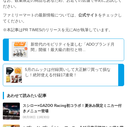
なお、数量限定の商品もあるため、お近くの店舗で早めにお試しく
ださい。
ファミリーマートの最新情報については、
公式サイト
をチェックし
てください。
※本記事はPR TIMESのリリースを元にAIが執筆しています。
新世代のモビリティを楽しむ「ADOブランド月
間」開催！最大級の割引と特...
5月のムックは付録買いして大正解♡買って損な
し！絶対使える付録17連発！
あわせて読みたい記事
スシロー×GAZOO Racing初コラボ！夏休み限定ミニカー付
きメニュー登場
08月08日 11時30分