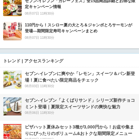
セブン‐イレブン「カレーフェス」全15品商品詳細とお得な限
定キャンペーン情報
08月07日 11時30分
110円から！スシロー夏の大とろ＆ジャンボとろサーモンが
登場―期間限定寿司キャンペーンまとめ
08月07日 11時30分
トレンド | アクセスランキング
セブン‐イレブンに爽やか「レモン」スイーツ＆パン新登
場！夏に食べたい限定商品をチェック
08月03日 11時30分
セブン‐イレブン「よくばりサンド」シリーズ新作チョコ
ミント登場｜夏限定スイーツサンドの爽快な魅力
08月06日 11時30分
ピザハット夏休みセット3種が3,000円から！お盆や集ま
りにぴったりのボリューム&おトクな期間限定メニュー