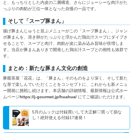
と、もっちりとした内皮の二層構造、さらにジューシーな肉汁がた
っぷりの肉餡が三位一体となった自慢の一品です。
そして「スープ豚まん」
揚げ豚まんじゅうと並ぶメニューがこの「スープ豚まん」。ジャン
ボ豚まんを、溶き卵がたっぷりと浮かんだ鶏出汁スープにダイブさ
せることで、スープと肉汁、肉餡が皮に染み込み旨味が倍増しま
す。当店が豚まんありきで開発した鶏出汁スープとの相性も抜群で
す。
まとめ：新たな豚まん文化の創造
豚饅茶屋「花花」は、「豚まん」そのものをより深く、そして新た
な形で楽しんでいただくことをコンセプトに、これからも新メニュ
ー開発に挑戦し続けます。本店舗の詳細情報、最新情報は公式ホー
ムページ
https://j-gourmet.jp/huahua/
にてご確認いただけます。
5月のムックは付録買いして大正解♡買って損な
し！絶対使える付録17連発！