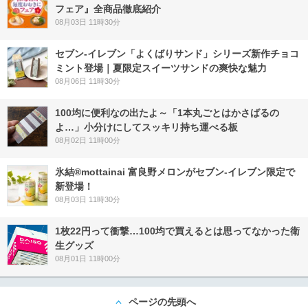
フェア』全商品徹底紹介
08月03日 11時30分
セブン‐イレブン「よくばりサンド」シリーズ新作チョコ
ミント登場｜夏限定スイーツサンドの爽快な魅力
08月06日 11時30分
100均に便利なの出たよ～「1本丸ごとはかさばるの
よ…」小分けにしてスッキリ持ち運べる板
08月02日 11時00分
氷結®mottainai 富良野メロンがセブン‐イレブン限定で
新登場！
08月03日 11時30分
1枚22円って衝撃…100均で買えるとは思ってなかった衛
生グッズ
08月01日 11時00分
ページの先頭へ