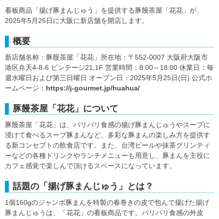
看板商品「揚げ豚まんじゅう」を提供する豚饅茶屋「花花」が、
2025年5月25日に大阪に新店舗を開店します。
概要
新店舗名称：豚饅茶屋「花花」所在地：〒552-0007 大阪府大阪市
港区弁天4-8-6 ビンテージ21,1F 営業時間：8:00～18:00 休業日：毎
週水曜日および第三日曜日 オープン日：2025年5月25日(日) 公式ホ
ームページ：
https://j-gourmet.jp/huahua/
豚饅茶屋「花花」について
豚饅茶屋「花花」は、パリパリ食感の揚げ豚まんじゅうやスープに
浸けて食べるスープ豚まんなど、多彩な豚まんの楽しみ方を提供す
る新コンセプトの飲食店です。また、台湾ビールや抹茶グリンティ
ーなどの各種ドリンクやランチメニューも用意し、豚まんを主役に
カフェ感覚で楽しんで頂けるスペースになっています。
話題の「揚げ豚まんじゅう」とは？
1個160gのジャンボ豚まんを特製の春巻きの皮で包んで揚げた揚げ
豚まんじゅうは、「花花」の看板商品です。パリパリ食感の外皮