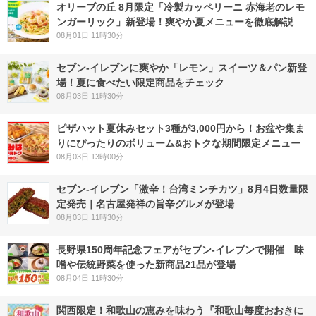
オリーブの丘 8月限定「冷製カッペリーニ 赤海老のレモ
ンガーリック」新登場！爽やか夏メニューを徹底解説
08月01日 11時30分
セブン‐イレブンに爽やか「レモン」スイーツ＆パン新登
場！夏に食べたい限定商品をチェック
08月03日 11時30分
ピザハット夏休みセット3種が3,000円から！お盆や集ま
りにぴったりのボリューム&おトクな期間限定メニュー
08月03日 13時00分
セブン-イレブン「激辛！台湾ミンチカツ」8月4日数量限
定発売｜名古屋発祥の旨辛グルメが登場
08月03日 11時30分
長野県150周年記念フェアがセブン-イレブンで開催 味
噌や伝統野菜を使った新商品21品が登場
08月04日 11時30分
関西限定！和歌山の恵みを味わう『和歌山毎度おおきに