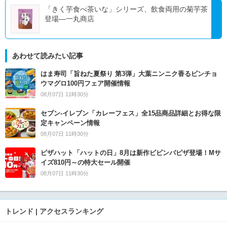
「きく芋食べ茶いな」シリーズ、飲食両用の菊芋茶
登場―一丸商店
あわせて読みたい記事
はま寿司「旨ねた夏祭り 第3弾」大葉ニンニク香るビンチョ
ウマグロ100円フェア開催情報
08月07日 11時30分
セブン‐イレブン「カレーフェス」全15品商品詳細とお得な限
定キャンペーン情報
08月07日 11時30分
ピザハット「ハットの日」8月は新作ビビンバピザ登場！Mサ
イズ810円～の特大セール開催
08月07日 11時30分
トレンド | アクセスランキング