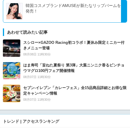
韓国コスメブランドAMUSEが新たなリップバームを
発売！
あわせて読みたい記事
スシロー×GAZOO Racing初コラボ！夏休み限定ミニカー付
きメニュー登場
08月08日 11時30分
はま寿司「旨ねた夏祭り 第3弾」大葉ニンニク香るビンチョ
ウマグロ100円フェア開催情報
08月07日 11時30分
セブン‐イレブン「カレーフェス」全15品商品詳細とお得な限
定キャンペーン情報
08月07日 11時30分
トレンド | アクセスランキング