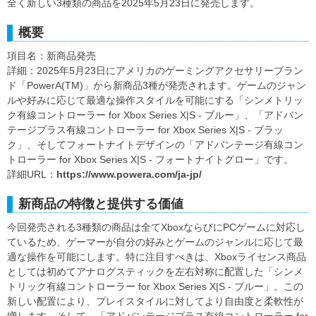
全く新しい3種類の商品を2025年5月23日に発売します。
概要
項目名：新商品発売
詳細：2025年5月23日にアメリカのゲーミングアクセサリーブラン
ド「PowerA(TM)」から新商品3種が発売されます。ゲームのジャン
ルや好みに応じて最適な操作スタイルを可能にする「シンメトリッ
ク有線コントローラー for Xbox Series X|S - ブルー」、「アドバン
テージプラス有線コントローラー for Xbox Series X|S - ブラッ
ク」、そしてフォートナイトデザインの「アドバンテージ有線コン
トローラー for Xbox Series X|S - フォートナイトグロー」です。
詳細URL：
https://www.powera.com/ja-jp/
新商品の特徴と提供する価値
今回発売される3種類の商品は全てXboxならびにPCゲームに対応し
ているため、ゲーマーが自分の好みとゲームのジャンルに応じて最
適な操作を可能にします。特に注目すべきは、Xboxライセンス商品
としては初めてアナログスティックを左右対称に配置した「シンメ
トリック有線コントローラー for Xbox Series X|S - ブルー」。この
新しい配置により、プレイスタイルに対してより自由度と柔軟性が
増します。そして、「アドバンテージプラス有線コントローラー for