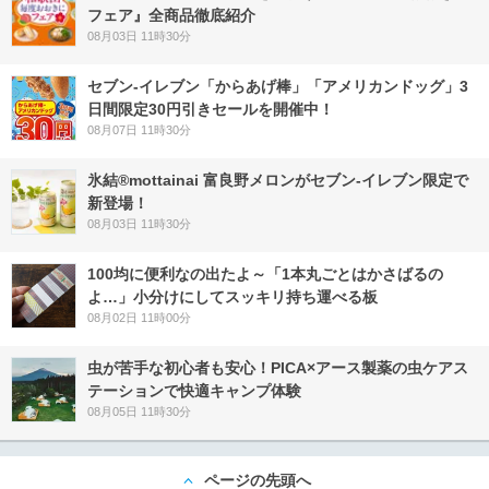
フェア』全商品徹底紹介
08月03日 11時30分
セブン‐イレブン「からあげ棒」「アメリカンドッグ」3
日間限定30円引きセールを開催中！
08月07日 11時30分
氷結®mottainai 富良野メロンがセブン‐イレブン限定で
新登場！
08月03日 11時30分
100均に便利なの出たよ～「1本丸ごとはかさばるの
よ…」小分けにしてスッキリ持ち運べる板
08月02日 11時00分
虫が苦手な初心者も安心！PICA×アース製薬の虫ケアス
テーションで快適キャンプ体験
08月05日 11時30分
ページの先頭へ