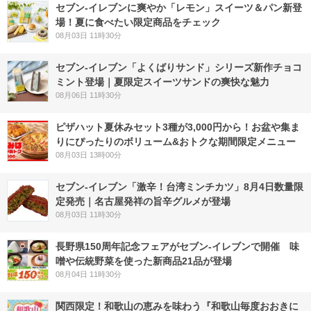
セブン‐イレブンに爽やか「レモン」スイーツ＆パン新登
場！夏に食べたい限定商品をチェック
08月03日 11時30分
セブン‐イレブン「よくばりサンド」シリーズ新作チョコ
ミント登場｜夏限定スイーツサンドの爽快な魅力
08月06日 11時30分
ピザハット夏休みセット3種が3,000円から！お盆や集ま
りにぴったりのボリューム&おトクな期間限定メニュー
08月03日 13時00分
セブン-イレブン「激辛！台湾ミンチカツ」8月4日数量限
定発売｜名古屋発祥の旨辛グルメが登場
08月03日 11時30分
長野県150周年記念フェアがセブン-イレブンで開催 味
噌や伝統野菜を使った新商品21品が登場
08月04日 11時30分
関西限定！和歌山の恵みを味わう『和歌山毎度おおきに