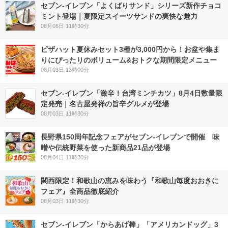
セブン‐イレブン「よくばりサンド」シリーズ新作チョコ
ミント登場｜夏限定スイーツサンドの爽快な魅力
08月06日 11時30分
ピザハット夏休みセット3種が3,000円から！お盆や集ま
りにぴったりのボリューム&おトクな期間限定メニュー
08月03日 13時00分
セブン-イレブン「激辛！台湾ミンチカツ」8月4日数量限
定発売｜名古屋発祥の旨辛グルメが登場
08月03日 11時30分
長野県150周年記念フェアがセブン-イレブンで開催 味
噌や伝統野菜を使った新商品21品が登場
08月04日 11時30分
関西限定！和歌山の恵みを味わう『和歌山毎度おおきに
フェア』全商品徹底紹介
08月03日 11時30分
セブン‐イレブン「からあげ棒」「アメリカンドッグ」3