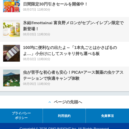
日間限定30円引きセールを開催中！
08月07日 11時30分
氷結®mottainai 富良野メロンがセブン‐イレブン限定で
新登場！
08月03日 11時30分
100均に便利なの出たよ～「1本丸ごとはかさばるの
よ…」小分けにしてスッキリ持ち運べる板
08月02日 11時00分
虫が苦手な初心者も安心！PICA×アース製薬の虫ケアス
テーションで快適キャンプ体験
08月05日 11時30分
ページの先頭へ
プライバシー
利用規約
免責事項
ポリシー
Copyright © 2026 GMO INSIGHT Inc. All Rights Reserved.