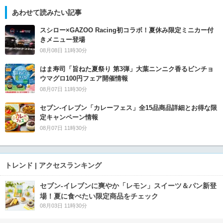
あわせて読みたい記事
スシロー×GAZOO Racing初コラボ！夏休み限定ミニカー付
きメニュー登場
08月08日 11時30分
はま寿司「旨ねた夏祭り 第3弾」大葉ニンニク香るビンチョ
ウマグロ100円フェア開催情報
08月07日 11時30分
セブン‐イレブン「カレーフェス」全15品商品詳細とお得な限
定キャンペーン情報
08月07日 11時30分
トレンド | アクセスランキング
セブン‐イレブンに爽やか「レモン」スイーツ＆パン新登
場！夏に食べたい限定商品をチェック
08月03日 11時30分