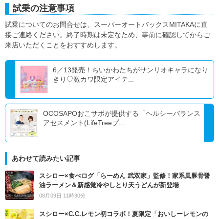
試乗の注意事項
試乗についてのお問合せは、スーパーオートバックスMITAKAに直
接ご連絡ください。終了時期は未定なため、事前に確認してからご
来店いただくことをおすすめします。
6／13発売！ちいかわたちがサンリオキャラになり
きり♡激カワ限定アイテ...
OCOSAPOおこサポが提供する「ヘルシーバランス
アセスメント(LifeTreeプ...
あわせて読みたい記事
スシロー×食べログ「らーめん 武双家」監修！家系風豚骨醤
油ラーメン＆新感覚冷やしとり天うどんが新登場
08月09日 11時30分
スシロー×C.C.レモン初コラボ！夏限定「おいしーレモンの