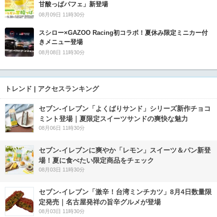
甘酸っぱパフェ」新登場
08月09日 11時30分
スシロー×GAZOO Racing初コラボ！夏休み限定ミニカー付
きメニュー登場
08月08日 11時30分
トレンド | アクセスランキング
セブン‐イレブン「よくばりサンド」シリーズ新作チョコ
ミント登場｜夏限定スイーツサンドの爽快な魅力
08月06日 11時30分
セブン‐イレブンに爽やか「レモン」スイーツ＆パン新登
場！夏に食べたい限定商品をチェック
08月03日 11時30分
セブン-イレブン「激辛！台湾ミンチカツ」8月4日数量限
定発売｜名古屋発祥の旨辛グルメが登場
08月03日 11時30分