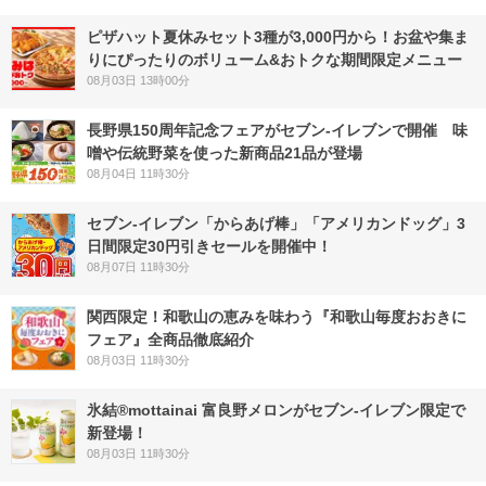
ピザハット夏休みセット3種が3,000円から！お盆や集ま
りにぴったりのボリューム&おトクな期間限定メニュー
08月03日 13時00分
長野県150周年記念フェアがセブン-イレブンで開催 味
噌や伝統野菜を使った新商品21品が登場
08月04日 11時30分
セブン‐イレブン「からあげ棒」「アメリカンドッグ」3
日間限定30円引きセールを開催中！
08月07日 11時30分
関西限定！和歌山の恵みを味わう『和歌山毎度おおきに
フェア』全商品徹底紹介
08月03日 11時30分
氷結®mottainai 富良野メロンがセブン‐イレブン限定で
新登場！
08月03日 11時30分