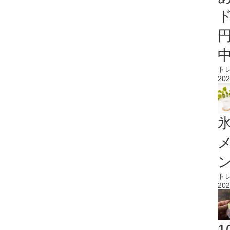
ト
202
氷
ト
202