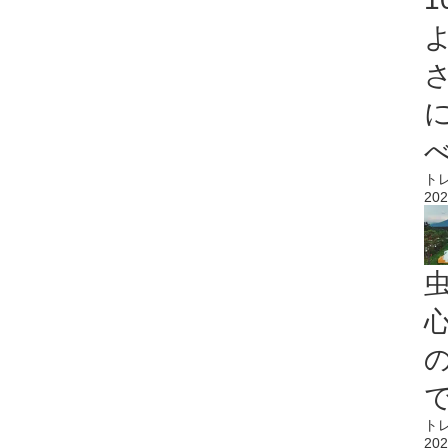
ト
202
心
ト
202