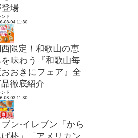
が登場
レンド
6-08-04 11:30
関西限定！和歌山の恵
みを味わう『和歌山毎
度おおきにフェア』全
商品徹底紹介
レンド
6-08-03 11:30
セブン‐イレブン「から
あげ棒」「アメリカン