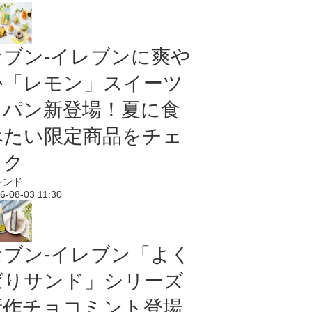
セブン‐イレブンに爽や
か「レモン」スイーツ
＆パン新登場！夏に食
べたい限定商品をチェ
ック
レンド
6-08-03 11:30
セブン‐イレブン「よく
ばりサンド」シリーズ
新作チョコミント登場