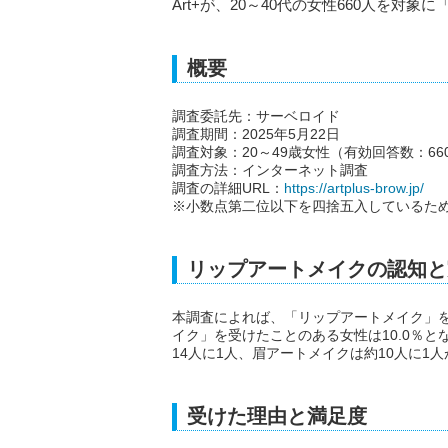
Art+が、20～40代の女性660人を
概要
調査委託先：サーベロイド
調査期間：2025年5月22日
調査対象：20～49歳女性（有効回答数：66
調査方法：インターネット調査
調査の詳細URL：
https://artplus-brow.jp/
※小数点第二位以下を四捨五入しているため
リップアートメイクの認知と
本調査によれば、「リップアートメイク」を
イク」を受けたことのある女性は10.0％と
14人に1人、眉アートメイクは約10人に
受けた理由と満足度