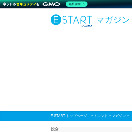
無料診断
マガジン
E START トップページ
>
トレンド
>
マガジン
総合