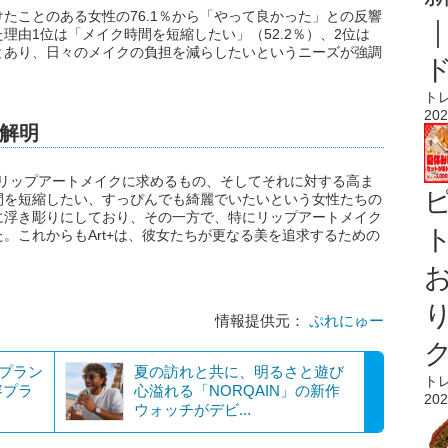
たことのある女性の76.1％から「やって良かった」との反響
理由1位は「メイク時間を短縮したい」（52.2％）、2位は
）とあり、日々のメイクの負担を減らしたいというニーズが強調
ト
202
解明
女性がリップアートメイクに求めるもの、そしてそれに対する高ま
間を短縮したい、すっぴんでも綺麗でいたいという女性たちの
に浮き彫りにしており、その一方で、特にリップアートメイク
ト
。これからもArt+は、彼女たちが更なる美を追求するための
情報提供元：
ぷれにゅー
！プラン
夏の訪れと共に、明るさと遊び
ト
容プラ
心溢れる「NORQAIN」の新作
202
ウォッチがデビ...