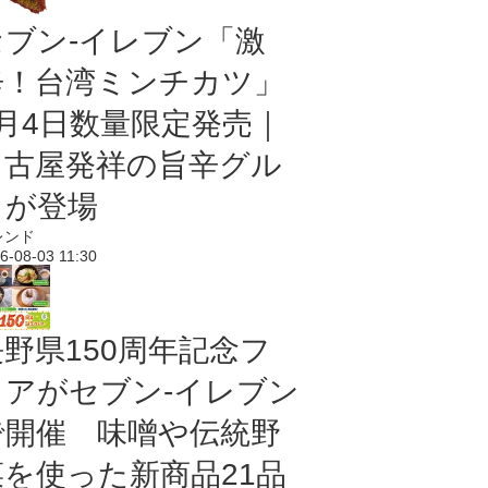
セブン-イレブン「激
辛！台湾ミンチカツ」
8月4日数量限定発売｜
名古屋発祥の旨辛グル
メが登場
レンド
6-08-03 11:30
長野県150周年記念フ
ェアがセブン-イレブン
で開催 味噌や伝統野
菜を使った新商品21品