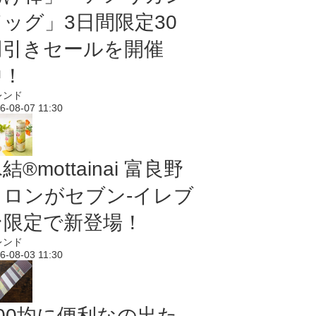
ドッグ」3日間限定30
円引きセールを開催
中！
レンド
6-08-07 11:30
結®mottainai 富良野
メロンがセブン‐イレブ
ン限定で新登場！
レンド
6-08-03 11:30
100均に便利なの出た