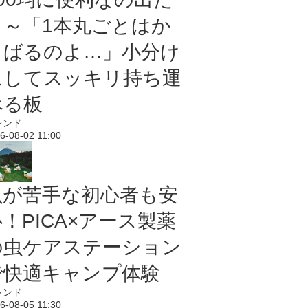
よ～「1本丸ごとはか
さばるのよ…」小分け
にしてスッキリ持ち運
べる板
レンド
6-08-02 11:00
虫が苦手な初心者も安
！PICA×アース製薬
の虫ケアステーション
で快適キャンプ体験
レンド
6-08-05 11:30