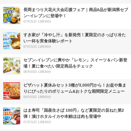
長岡まつり大花火大会応援フェア｜商品6品が新潟県セブ
ン−イレブンに登場中！
07月31日 11時30分
すき家が「冷やし汁」を新発売！夏限定のさっぱり冷た
い一杯を実食体験レポート
07月31日 11時30分
セブン‐イレブンに爽やか「レモン」スイーツ＆パン新登
場！夏に食べたい限定商品をチェック
08月03日 11時30分
ピザハット夏休みセット3種が3,000円から！お盆や集ま
りにぴったりのボリューム&おトクな期間限定メニュー
08月03日 13時00分
はま寿司「国産生さば 100円」など夏限定の旨ねた第2
弾！漬けホタルイカや本鮪ほほ肉も登場中
07月31日 11時30分