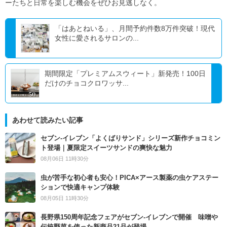
ーたちと日常を楽しむ機会をぜひお見逃しなく。
「はあとねいる」、月間予約件数8万件突破！現代
女性に愛されるサロンの...
期間限定「プレミアムスウィート」新発売！100日
だけのチョコクロワッサ...
あわせて読みたい記事
セブン‐イレブン「よくばりサンド」シリーズ新作チョコミン
ト登場｜夏限定スイーツサンドの爽快な魅力
08月06日 11時30分
虫が苦手な初心者も安心！PICA×アース製薬の虫ケアステー
ションで快適キャンプ体験
08月05日 11時30分
長野県150周年記念フェアがセブン-イレブンで開催 味噌や
伝統野菜を使った新商品21品が登場