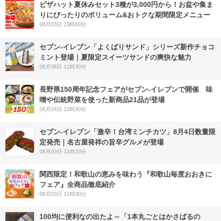
ピザハット夏休みセット3種が3,000円から！お盆や集ま
りにぴったりのボリューム&おトクな期間限定メニュー
08月03日 13時00分
セブン‐イレブン「よくばりサンド」シリーズ新作チョコ
ミント登場｜夏限定スイーツサンドの爽快な魅力
08月06日 11時30分
長野県150周年記念フェアがセブン-イレブンで開催 味
噌や伝統野菜を使った新商品21品が登場
08月04日 11時30分
セブン-イレブン「激辛！台湾ミンチカツ」8月4日数量限
定発売｜名古屋発祥の旨辛グルメが登場
08月03日 11時30分
関西限定！和歌山の恵みを味わう『和歌山毎度おおきに
フェア』全商品徹底紹介
08月03日 11時30分
100均に便利なの出たよ～「1本丸ごとはかさばるの