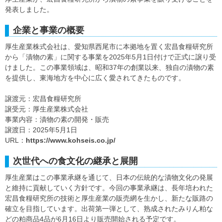
発表しました。
企業と事業の概要
厚生産業株式会社は、愛知県西尾市に本拠地を置く宏昌食糧研究所
から「漬物の素」に関する事業を2025年5月1日付けで正式に譲り受
けました。この事業領域は、昭和37年の創業以来、独自の漬物の素
を提供し、東海地方を中心に広く愛されてきたものです。
譲渡元：宏昌食糧研究所
譲受元：厚生産業株式会社
事業内容：漬物の素の開発・販売
譲渡日：2025年5月1日
URL：
https://www.kohseis.co.jp/
次世代への食文化の継承と展開
厚生産業はこの事業承継を通じて、日本の伝統的な漬物文化の発展
と維持に貢献していく方針です。今回の事業承継は、長年培われた
宏昌食糧研究所の技術と厚生産業の販売網を生かし、新たな販路の
確立を目指しています。出荷第一弾として、熟成されたみりん粕な
どの粕商品4品が6月16日より販売開始される予定です。