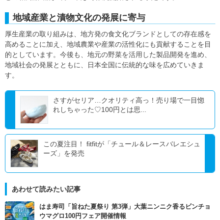
地域産業と漬物文化の発展に寄与
厚生産業の取り組みは、地方発の食文化ブランドとしての存在感を
高めることに加え、地域農業や産業の活性化にも貢献することを目
的としています。今後も、地元の野菜を活用した製品開発を進め、
地域社会の発展とともに、日本全国に伝統的な味を広めていきま
す。
さすがセリア…クオリティ高っ！売り場で一目惚
れしちゃった♡100円とは思...
この夏注目！ fitfitが「チュール＆レースバレエシュ
ーズ」を発売
あわせて読みたい記事
はま寿司「旨ねた夏祭り 第3弾」大葉ニンニク香るビンチョ
ウマグロ100円フェア開催情報