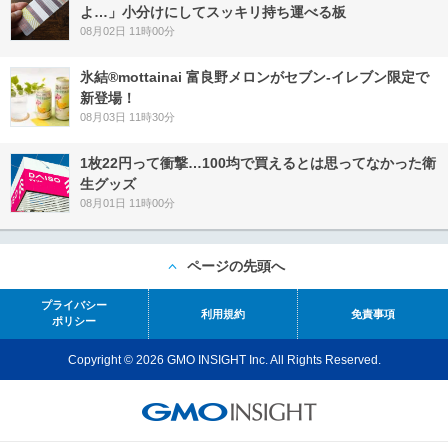
よ…」小分けにしてスッキリ持ち運べる板
08月02日 11時00分
氷結®mottainai 富良野メロンがセブン‐イレブン限定で
新登場！
08月03日 11時30分
1枚22円って衝撃…100均で買えるとは思ってなかった衛
生グッズ
08月01日 11時00分
ページの先頭へ
プライバシー
利用規約
免責事項
ポリシー
Copyright © 2026 GMO INSIGHT Inc. All Rights Reserved.