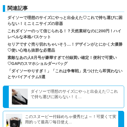
関連記事
ダイソーで理想のサイズにやっと出会えた♡これで持ち運びに困
らない！ミニミニサイズの容器
これダイソーのって信じられる！？天然素材なのに200円！ハイ
レベルな本格バスケット
セリアですぐ売り切れちゃいそう…！デザインがとにかく大優勝
♡使い心地も抜群な必需品
素敵なあの人8月号が豪華すぎて付録買い確定！便利で可愛い
♡GAPのスマホショルダーバッグ
「ダイソーやりすぎ！」「これは争奪戦」見つけたら即買わない
とヤバイアイテム5選
ダイソーで理想のサイズにやっと出会えた♡これ
で持ち運びに困らない！ミ...
このスヌーピー付録めちゃ優秀だよ～！可愛くて実
用的って最高♡毎日使え...