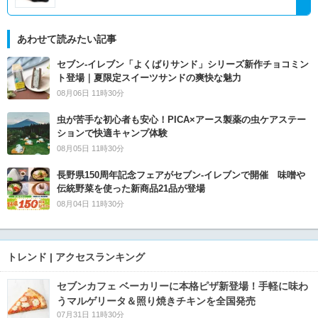
あわせて読みたい記事
セブン‐イレブン「よくばりサンド」シリーズ新作チョコミン
ト登場｜夏限定スイーツサンドの爽快な魅力
08月06日 11時30分
虫が苦手な初心者も安心！PICA×アース製薬の虫ケアステー
ションで快適キャンプ体験
08月05日 11時30分
長野県150周年記念フェアがセブン-イレブンで開催 味噌や
伝統野菜を使った新商品21品が登場
08月04日 11時30分
トレンド | アクセスランキング
セブンカフェ ベーカリーに本格ピザ新登場！手軽に味わ
うマルゲリータ＆照り焼きチキンを全国発売
07月31日 11時30分