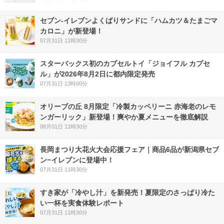
セブン‐イレブンよくばりサンドに「ハムカツ＆たまごマ
カロニ」が新登場！
07月31日 11時30分
スターバックス初のカプセルトイ「ジョイフル カプセ
ル」が2026年8月2日に都内限定発売
07月31日 13時00分
オリーブの丘 8月限定「冷製カッペリーニ 赤海老のレモ
ンガーリック」新登場！爽やか夏メニューを徹底解説
08月01日 11時30分
長岡まつり大花火大会応援フェア｜商品6品が新潟県セブ
ン−イレブンに登場中！
07月31日 11時30分
すき家が「冷やし汁」を新発売！夏限定のさっぱり冷た
い一杯を実食体験レポート
07月31日 11時30分