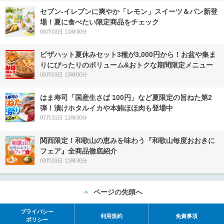
セブン‐イレブンに爽やか「レモン」スイーツ＆パン新登
場！夏に食べたい限定商品をチェック
08月03日 11時30分
ピザハット夏休みセット3種が3,000円から！お盆や集ま
りにぴったりのボリューム&おトクな期間限定メニュー
08月03日 13時00分
はま寿司「国産生さば 100円」など夏限定の旨ねた第2
弾！漬けホタルイカや本鮪ほほ肉も登場中
07月31日 11時30分
関西限定！和歌山の恵みを味わう『和歌山毎度おおきに
フェア』全商品徹底紹介
08月03日 11時30分
ページの先頭へ
プライバシー
利用規約
免責事項
ポリシー