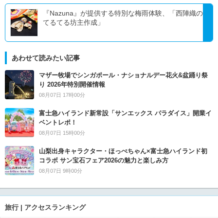
『Nazuna』が提供する特別な梅雨体験、「西陣織の
てるてる坊主作成」
あわせて読みたい記事
マザー牧場でシンガポール・ナショナルデー花火&盆踊り祭
り 2026年特別開催情報
08月07日 17時00分
富士急ハイランド新常設「サンエックス パラダイス」開業イ
ベントレポ！
08月07日 15時00分
山梨出身キャラクター・ほっぺちゃん×富士急ハイランド初
コラボ サン宝石フェア2026の魅力と楽しみ方
08月07日 9時00分
旅行 | アクセスランキング