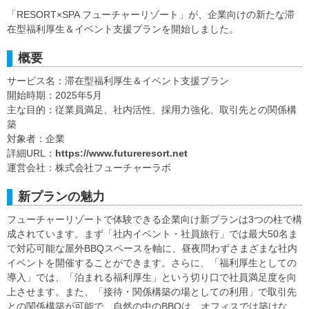
「RESORT×SPA フューチャーリゾート」が、企業向けの新たな滞
在型福利厚生＆イベント支援プランを開始しました。
概要
サービス名：滞在型福利厚生＆イベント支援プラン
開始時期：2025年5月
主な目的：従業員満足、社内活性、採用力強化、取引先との関係構
築
対象者：企業
詳細URL：
https://www.futureresort.net
運営会社：株式会社フューチャーラボ
新プランの魅力
フューチャーリゾートで体験できる企業向け新プランは3つの柱で構
成されています。まず「社内イベント・社員旅行」では最大50名ま
で対応可能な屋外BBQスペースを軸に、昼夜問わずさまざまな社内
イベントを開催することができます。さらに、「福利厚生としての
導入」では、「泊まれる福利厚生」という切り口で社員満足度を向
上させます。また、「接待・関係構築の場としての利用」で取引先
との関係構築が可能で、自然の中のBBQは、オフィスでは築けな