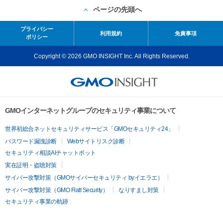
ページの先頭へ
プライバシー
利用規約
免責事項
ポリシー
Copyright © 2026 GMO INSIGHT Inc. All Rights Reserved.
GMOインターネットグループのセキュリティ事業について
世界初総合ネットセキュリティサービス「GMOセキュリティ24」
パスワード漏洩診断
Webサイトリスク診断
セキュリティ相談AIチャットボット
実在証明・盗聴対策
サイバー攻撃対策（GMOサイバーセキュリティ byイエラエ）
サイバー攻撃対策（GMO Flatt Security）
なりすまし対策
セキュリティ事業の軌跡