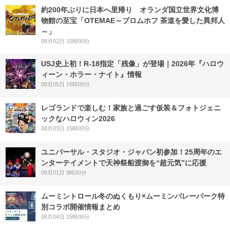
約200年ぶりに日本へ里帰り オランダ国立世界文化博
物館の至宝「OTEMAE～ブロムホフ 茶道を愛した異邦人
～」
08月02日 15時00分
USJ史上初！R-18指定「残像」が登場｜2026年『ハロウ
ィーン・ホラー・ナイト』情報
08月05日 15時00分
レゴランドで楽しむ！家族と過ごす仮装＆フォトジェニ
ックなハロウィン2026
08月03日 15時00分
ユニバーサル・スタジオ・ジャパン初参加！25周年のエ
ンターテイメントで天神祭船渡御を“超元気”に応援
08月01日 9時00分
ムーミントロール冬のぬくもり×ムーミンバレーパーク特
別コラボ開催情報まとめ
08月04日 15時00分