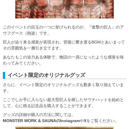
このイベントの目玉の一つに挙げられるのが、『進撃の巨人』の
ア
ウフグース
（熱波）です。
巨人が迫り来る感覚が表現され、背後に響き渡るBGMとあいまって
その雰囲気を一層引き立てます。
あなたもこの迫力ある体験で、物語の一員になったような感覚を味
わってみてください。
イベント限定のオリジナルグッズ
さらに、イベント限定のオリジナルグッズも数多く取り揃えていま
す。
ここでしか手に入らない
超大型巨人を模したサウナハット
を始めと
して、心に残る記念品を購入することができます。
グッズの詳細や購入の方法に関しては、
MONSTER WORK & SAUNAのInstagram
や
X
をご覧ください。