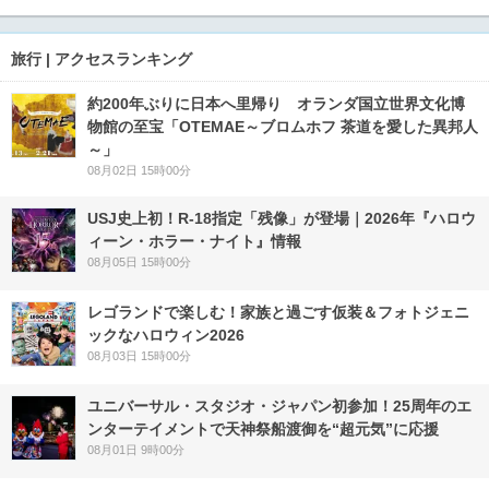
旅行 | アクセスランキング
約200年ぶりに日本へ里帰り オランダ国立世界文化博
物館の至宝「OTEMAE～ブロムホフ 茶道を愛した異邦人
～」
08月02日 15時00分
USJ史上初！R-18指定「残像」が登場｜2026年『ハロウ
ィーン・ホラー・ナイト』情報
08月05日 15時00分
レゴランドで楽しむ！家族と過ごす仮装＆フォトジェニ
ックなハロウィン2026
08月03日 15時00分
ユニバーサル・スタジオ・ジャパン初参加！25周年のエ
ンターテイメントで天神祭船渡御を“超元気”に応援
08月01日 9時00分