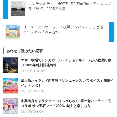
コンテナホテル「HOTEL R9 The Yard アクロスプ
ラザ鹿沼」2025年開業－...
リニューアルオープン！横浜アンパンマンこどもミ
ュージアム「みんなの...
あわせて読みたい記事
マザー牧場でシンガポール・ナショナルデー花火&盆踊り祭
り 2026年特別開催情報
08月07日 17時00分
富士急ハイランド新常設「サンエックス パラダイス」開業イ
ベントレポ！
08月07日 15時00分
山梨出身キャラクター・ほっぺちゃん×富士急ハイランド初
コラボ サン宝石フェア2026の魅力と楽しみ方
08月07日 9時00分