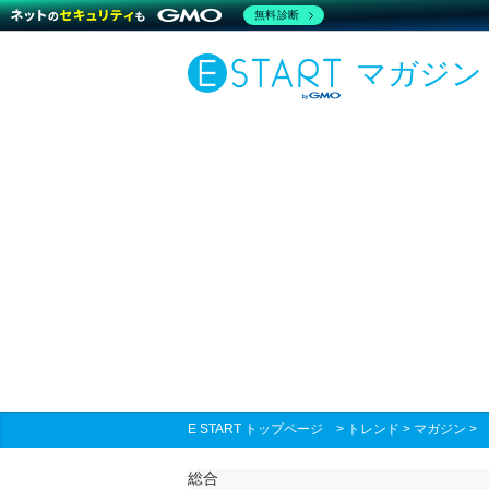
無料診断
マガジン
E START トップページ
>
トレンド
>
マガジン
総合