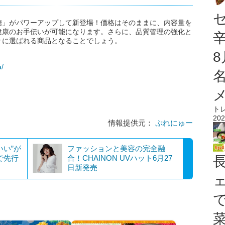
糖」がパワーアップして新登場！価格はそのままに、内容量を
健康のお手伝いが可能になります。さらに、品質管理の強化と
々に選ばれる商品となることでしょう。
a/
ト
202
情報提供元：
ぷれにゅー
わいい”が
ファッションと美容の完全融
で先行
合！CHAINON UVハット6月27
日新発売