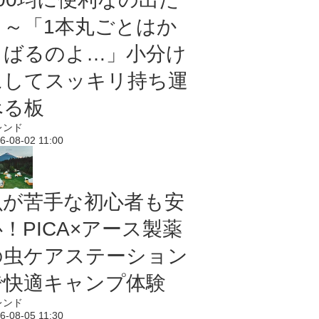
よ～「1本丸ごとはか
さばるのよ…」小分け
にしてスッキリ持ち運
べる板
レンド
6-08-02 11:00
虫が苦手な初心者も安
！PICA×アース製薬
の虫ケアステーション
で快適キャンプ体験
レンド
6-08-05 11:30