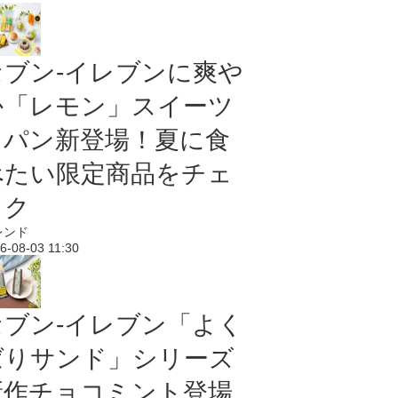
セブン‐イレブンに爽や
か「レモン」スイーツ
＆パン新登場！夏に食
べたい限定商品をチェ
ック
レンド
6-08-03 11:30
セブン‐イレブン「よく
ばりサンド」シリーズ
新作チョコミント登場