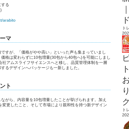
にする
)
t/arabito
ト
202
ーマ
糖ですが、「価格がやや高い」といった声も集まっていまし
格は変わらずに10包増量(30包から40包へ)を可能にしまし
会社アムスライフサイエンスへと移し、品質管理体制を一層
ト
和するデザインへパッケージも一新しました。
ント
ながら、内容量を10包増量したことが挙げられます。加え
を変更したこと、そして市場により親和性を持つ新デザイン
ト
202