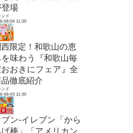
が登場
レンド
6-08-04 11:30
関西限定！和歌山の恵
みを味わう『和歌山毎
度おおきにフェア』全
商品徹底紹介
レンド
6-08-03 11:30
セブン‐イレブン「から
あげ棒」「アメリカン