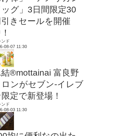
ドッグ」3日間限定30
円引きセールを開催
中！
レンド
6-08-07 11:30
結®mottainai 富良野
メロンがセブン‐イレブ
ン限定で新登場！
レンド
6-08-03 11:30
100均に便利なの出た