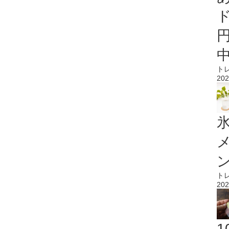
ト
202
氷
ト
202