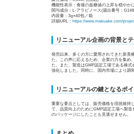
機能性表示：食後の血糖値の上昇を穏やか
関与成分：L-アラビノース(届出番号：G148
内容量：3g×40包／箱
詳細URL：
https://www.makuake.com/projec
リニューアル企画の背景とテ
発売以来、多くの方に愛用されてきた新美
た。この声に応えるため、企業の力を集め、価
た。また、製造はGMP認定工場である株式
強化しました。同時に、国内市場により調
リニューアルの鍵となるポイ
重要な要点としては、販売価格を現状維持し
て、品質向上のためにGMP認定工場へ製造
のパッケージにしたことも見逃せません。
まとめ