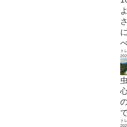
ト
202
心
ト
202