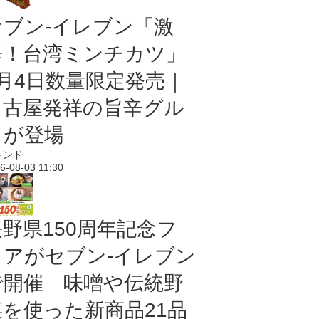
セブン-イレブン「激
辛！台湾ミンチカツ」
8月4日数量限定発売｜
名古屋発祥の旨辛グル
メが登場
レンド
6-08-03 11:30
長野県150周年記念フ
ェアがセブン-イレブン
で開催 味噌や伝統野
菜を使った新商品21品