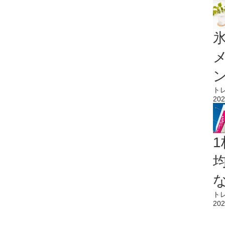
氷
ト
202
1
ト
202