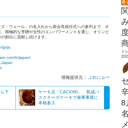
ーズ・ウォール」の名入れから新会長就任式への参列まで、オ
は、積極的な寄贈や女性のエンパワーメントを通じ、オリンピ
験の創出に貢献し続けます。
/jp/ja
ト
202
ram.com/tcljapan/
CLJapan
an
情報提供元：
ぷれにゅー
ぶら下
ケーキ店「CACIORI」、熟成バ
スクチーズケーキで催事事業に
本格参入