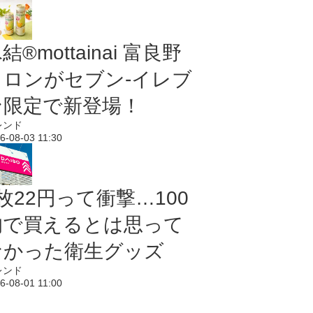
結®mottainai 富良野
メロンがセブン‐イレブ
ン限定で新登場！
レンド
6-08-03 11:30
枚22円って衝撃…100
均で買えるとは思って
なかった衛生グッズ
レンド
6-08-01 11:00