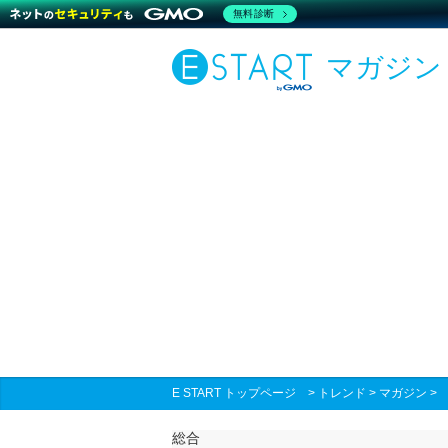
無料診断
マガジン
E START トップページ
>
トレンド
>
マガジン
総合