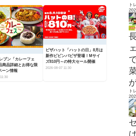
ト
202
ピザハット「ハットの日」8月は
新作ビビンバピザ登場！Mサイ
イレブン「カレーフェ
ズ810円～の特大セール開催
5品商品詳細とお得な限
2026-08-07 11:30
ペーン情報
11:30
ト
202