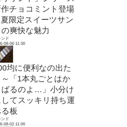
新作チョコミント登場
｜夏限定スイーツサン
ドの爽快な魅力
レンド
6-08-06 11:30
100均に便利なの出た
よ～「1本丸ごとはか
さばるのよ…」小分け
にしてスッキリ持ち運
べる板
レンド
6-08-02 11:00