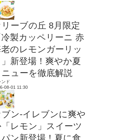
オリーブの丘 8月限定
「冷製カッペリーニ 赤
海老のレモンガーリッ
ク」新登場！爽やか夏
メニューを徹底解説
レンド
6-08-01 11:30
セブン‐イレブンに爽や
か「レモン」スイーツ
＆パン新登場！夏に食