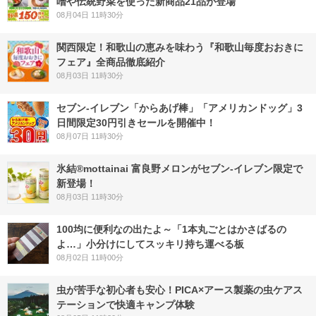
噌や伝統野菜を使った新商品21品が登場
08月04日 11時30分
関西限定！和歌山の恵みを味わう『和歌山毎度おおきに
フェア』全商品徹底紹介
08月03日 11時30分
セブン‐イレブン「からあげ棒」「アメリカンドッグ」3
日間限定30円引きセールを開催中！
08月07日 11時30分
氷結®mottainai 富良野メロンがセブン‐イレブン限定で
新登場！
08月03日 11時30分
100均に便利なの出たよ～「1本丸ごとはかさばるの
よ…」小分けにしてスッキリ持ち運べる板
08月02日 11時00分
虫が苦手な初心者も安心！PICA×アース製薬の虫ケアス
テーションで快適キャンプ体験