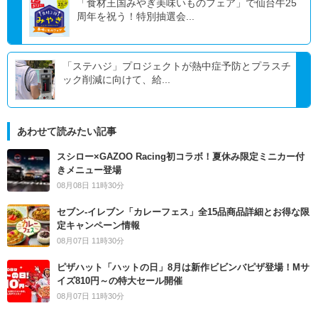
「食材王国みやぎ美味いものフェア」で仙台牛25
周年を祝う！特別抽選会...
「ステハジ」プロジェクトが熱中症予防とプラスチ
ック削減に向けて、給...
あわせて読みたい記事
スシロー×GAZOO Racing初コラボ！夏休み限定ミニカー付
きメニュー登場
08月08日 11時30分
セブン‐イレブン「カレーフェス」全15品商品詳細とお得な限
定キャンペーン情報
08月07日 11時30分
ピザハット「ハットの日」8月は新作ビビンバピザ登場！Mサ
イズ810円～の特大セール開催
08月07日 11時30分