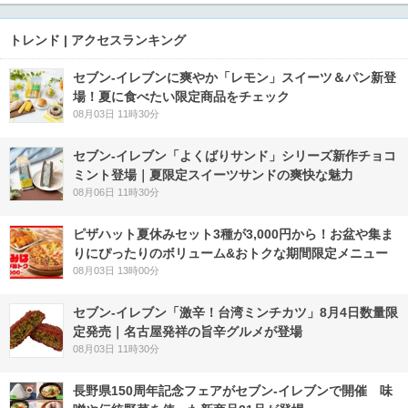
トレンド | アクセスランキング
セブン‐イレブンに爽やか「レモン」スイーツ＆パン新登
場！夏に食べたい限定商品をチェック
08月03日 11時30分
セブン‐イレブン「よくばりサンド」シリーズ新作チョコ
ミント登場｜夏限定スイーツサンドの爽快な魅力
08月06日 11時30分
ピザハット夏休みセット3種が3,000円から！お盆や集ま
りにぴったりのボリューム&おトクな期間限定メニュー
08月03日 13時00分
セブン-イレブン「激辛！台湾ミンチカツ」8月4日数量限
定発売｜名古屋発祥の旨辛グルメが登場
08月03日 11時30分
長野県150周年記念フェアがセブン-イレブンで開催 味