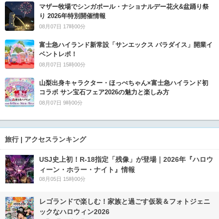
マザー牧場でシンガポール・ナショナルデー花火&盆踊り祭
り 2026年特別開催情報
08月07日 17時00分
富士急ハイランド新常設「サンエックス パラダイス」開業イ
ベントレポ！
08月07日 15時00分
山梨出身キャラクター・ほっぺちゃん×富士急ハイランド初
コラボ サン宝石フェア2026の魅力と楽しみ方
08月07日 9時00分
旅行 | アクセスランキング
USJ史上初！R-18指定「残像」が登場｜2026年『ハロウ
ィーン・ホラー・ナイト』情報
08月05日 15時00分
レゴランドで楽しむ！家族と過ごす仮装＆フォトジェニ
ックなハロウィン2026