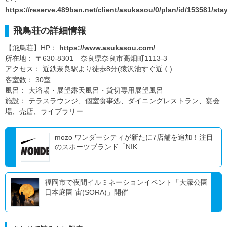
https://reserve.489ban.net/client/asukasou/0/plan/id/153581/sta
飛鳥荘の詳細情報
【飛鳥荘】HP：
https://www.asukasou.com/
所在地： 〒630-8301 奈良県奈良市高畑町1113-3
アクセス： 近鉄奈良駅より徒歩8分(猿沢池すぐ近く)
客室数： 30室
風呂： 大浴場・展望露天風呂・貸切専用展望風呂
施設： テラスラウンジ、個室食事処、ダイニングレストラン、宴会
場、売店、ライブラリー
mozo ワンダーシティが新たに7店舗を追加！注目
のスポーツブランド「NIK...
福岡市で夜間イルミネーションイベント「大濠公園
日本庭園 宙(SORA)」開催