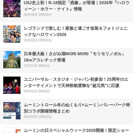
USJ史上初！R-18指定「残像」が登場｜2026年『ハロウ
ィーン・ホラー・ナイト』情報
08月05日 15時00分
レゴランドで楽しむ！家族と過ごす仮装＆フォトジェニ
ックなハロウィン2026
08月03日 15時00分
日本最大級！さがみ湖MORI MORI「モリモリノボル」
18mアスレチック登場
07月31日 9時00分
ユニバーサル・スタジオ・ジャパン初参加！25周年のエ
ンターテイメントで天神祭船渡御を“超元気”に応援
08月01日 9時00分
ムーミントロール冬のぬくもり×ムーミンバレーパーク特
別コラボ開催情報まとめ
08月04日 15時00分
ムーミンの日スペシャルウィーク2026開催！限定ショー