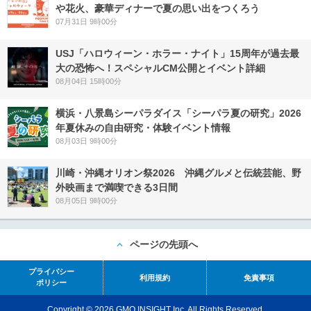
や花火、豪華ディナーで夏の思い出をつくろう
07月31日 9時00分
USJ「ハロウィーン・ホラー・ナイト」15周年が過去最
大の恐怖へ！スペシャルCM公開とイベント詳細
08月04日 15時00分
横浜・八景島シーパラダイス「シーパラ夏の研究」2026
年夏休みの自由研究・体験イベント情報
08月03日 9時00分
川崎・沖縄オリオン祭2026 沖縄グルメと伝統芸能、野
外映画まで満喫できる3日間
08月05日 9時00分
ページの先頭へ
プライバシー
利用規約
免責事項
ポリシー
Copyright © 2026 GMO INSIGHT Inc. All Rights Reserved.