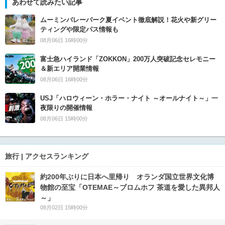
あわせて読みたい記事
ムーミンバレーパーク夏イベント徹底解説！花火や新グリー
ティングや限定パス情報も
08月06日 16時00分
富士急ハイランド「ZOKKON」200万人突破記念セレモニー
＆新エリア開業情報
08月06日 16時00分
USJ「ハロウィーン・ホラー・ナイト ～オールナイト～」一
夜限りの開催情報
08月06日 15時00分
旅行 | アクセスランキング
約200年ぶりに日本へ里帰り オランダ国立世界文化博
物館の至宝「OTEMAE～ブロムホフ 茶道を愛した異邦人
～」
08月02日 15時00分