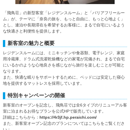
「飛鳥荘」の新型客室「レジデンスルーム」と「バリアフリールー
ム」が、テーマに「奈良の旅を、もっと自由に、もっと心地よく」
とし、連泊や長期滞在を希望するお客様に、まるで自宅にいるよう
な快適さと利便性を提供します。
新客室の魅力と概要
レジデンスルームには、ミニキッチンや食器類、電子レンジ、家庭
用冷蔵庫、ドラム式洗濯乾燥機などの家電が完備され、まるで自宅
にいるかのような心地良さを感じながら旅行を楽しむことが可能と
なります。
また、快適な眠りをサポートするために、ベッドには安定した寝心
地を提供するマットレスを採用しています。
特別キャンペーンの開催
新客室のオープンを記念し、飛鳥荘では全6タイプのリニューアル客
室に泊まれるお得なプランを公式HPで販売しています。
詳細はこちらから：
https://4r3jf.hp.peraichi.com/
また、新客室オープン記念のプランについてはこちらをご覧くださ
い：