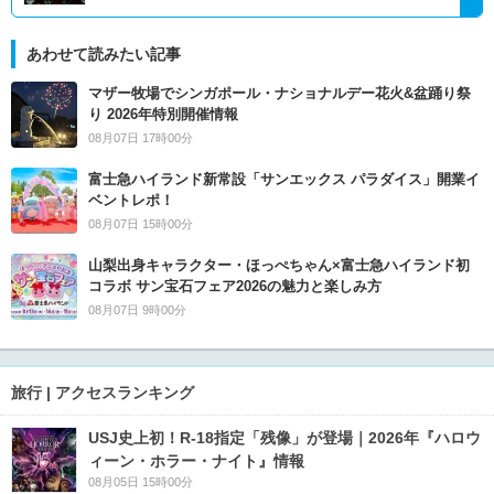
あわせて読みたい記事
マザー牧場でシンガポール・ナショナルデー花火&盆踊り祭
り 2026年特別開催情報
08月07日 17時00分
富士急ハイランド新常設「サンエックス パラダイス」開業イ
ベントレポ！
08月07日 15時00分
山梨出身キャラクター・ほっぺちゃん×富士急ハイランド初
コラボ サン宝石フェア2026の魅力と楽しみ方
08月07日 9時00分
旅行 | アクセスランキング
USJ史上初！R-18指定「残像」が登場｜2026年『ハロウ
ィーン・ホラー・ナイト』情報
08月05日 15時00分