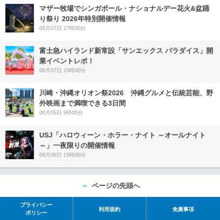
マザー牧場でシンガポール・ナショナルデー花火&盆踊
り祭り 2026年特別開催情報
08月07日 17時00分
富士急ハイランド新常設「サンエックス パラダイス」開
業イベントレポ！
08月07日 15時00分
川崎・沖縄オリオン祭2026 沖縄グルメと伝統芸能、野
外映画まで満喫できる3日間
08月05日 9時00分
USJ「ハロウィーン・ホラー・ナイト ～オールナイト
～」一夜限りの開催情報
08月06日 15時00分
ページの先頭へ
プライバシー
利用規約
免責事項
ポリシー