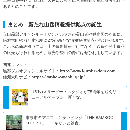
土曜日を中心に行われ、天候によっては営業時間が変わる可能性も
あるとのことです。
まとめ：新たな山岳情報提供拠点の誕生
立山黒部アルペンルートや北アルプスの登山者や観光客のために、
信濃大町駅前と扇沢駅に2つの新たな情報提供拠点が設けられます。
これらの新設拠点では、山の最新情報だけでなく、飲食や登山備品
の販売も行われるため、観光や登山の際にはぜひ利用しています。
関連リンク：
黒部ダムオフィシャルサイト：
http://www.kurobe-dam.com
信濃大町ナビ：
https://kanko-omachi.gr.jp/
USJのスヌーピー・スタジオが75周年を迎えリニ
ューアルオープン！新たな...
市原市のアニマルグランピング「THE BAMBOO
FOREST」、「キリンと朝食」...