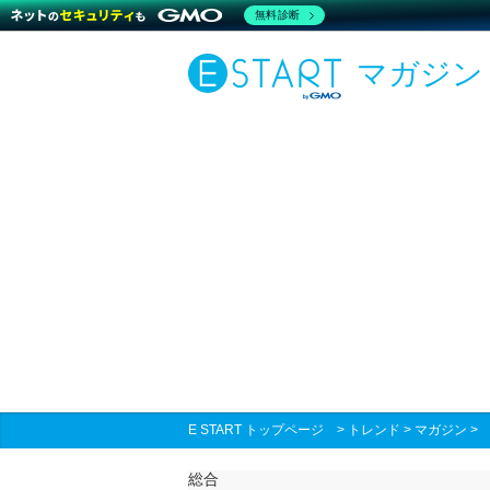
無料診断
マガジン
E START トップページ
>
トレンド
>
マガジン
総合