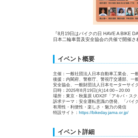
『8月19日はバイクの日 HAVE A BI
日本二輪車普及安全協会の共催で開催さ
イベント概要
主催：一般社団法人日本自動車工業会、一
後援：内閣府、警察庁、警視庁交通部、一
安全協会、一般財団法人日本モーターサイ
日時：2025年8月19日(火)14:00～20:00
場所：東京・秋葉原 UDX2F「アキバ・ス
訴求テーマ：安全運転意識の啓発、「バイク
有用性・利便性・楽しさ・魅力の発信
特設サイト：
https://bikeday.jama.or.jp/
イベント詳細