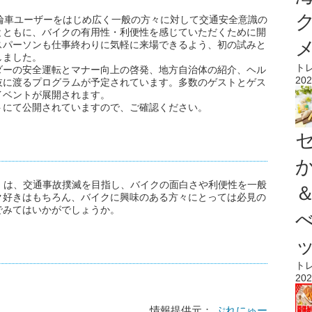
輪車ユーザーをはじめ広く一般の方々に対して交通安全意識の
とともに、バイクの有用性・利便性を感じていただくために開
スパーソンも仕事終わりに気軽に来場できるよう、初の試みと
しました。
ト
ダーの安全運転とマナー向上の啓発、地方自治体の紹介、ヘル
202
岐に渡るプログラムが予定されています。多数のゲストとゲス
イベントが展開されます。
トにて公開されていますので、ご確認ください。
E DAY』は、交通事故撲滅を目指し、バイクの面白さや利便性を一般
ク好きはもちろん、バイクに興味のある方々にとっては必見の
でみてはいかがでしょうか。
ト
202
情報提供元：
ぷれにゅー