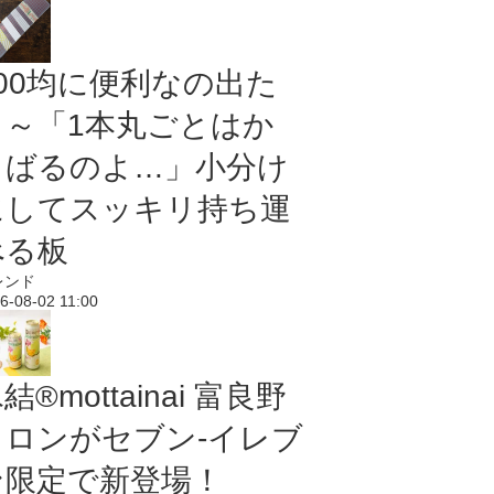
100均に便利なの出た
よ～「1本丸ごとはか
さばるのよ…」小分け
にしてスッキリ持ち運
べる板
レンド
6-08-02 11:00
結®mottainai 富良野
メロンがセブン‐イレブ
ン限定で新登場！