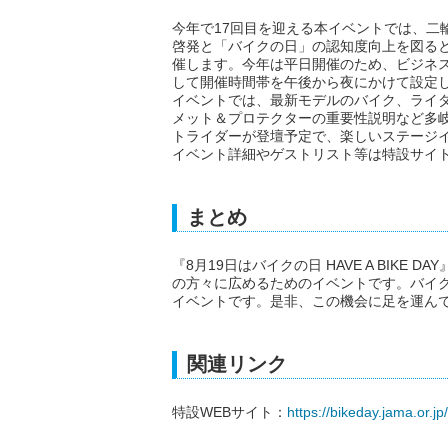
今年で17回目を迎える本イベントでは、二
啓発と「バイクの日」の認知度向上を図る
催します。今年は平日開催のため、ビジネ
して開催時間帯を午後から夜にかけて設定
イベントでは、最新モデルのバイク、ライ
メット＆プロテクターの重要性説明など多
トライダーが登壇予定で、楽しいステージ
イベント詳細やゲストリスト等は特設サイ
まとめ
『8月19日はバイクの日 HAVE A BIK
の方々に広めるためのイベントです。バイ
イベントです。是非、この機会に足を運ん
関連リンク
特設WEBサイト：
https://bikeday.jama.or.jp/