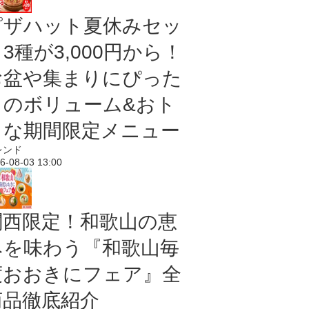
ピザハット夏休みセッ
3種が3,000円から！
お盆や集まりにぴった
りのボリューム&おト
クな期間限定メニュー
レンド
6-08-03 13:00
関西限定！和歌山の恵
みを味わう『和歌山毎
度おおきにフェア』全
商品徹底紹介