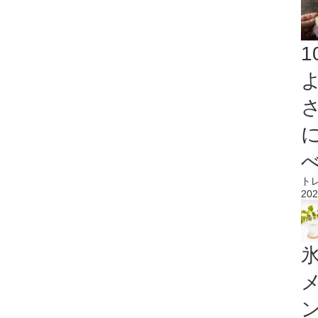
ト
202
氷