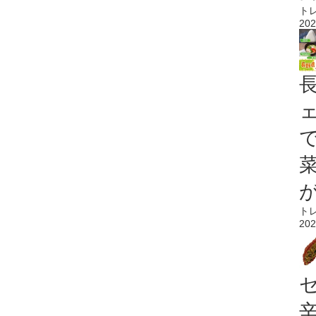
ト
202
ト
202