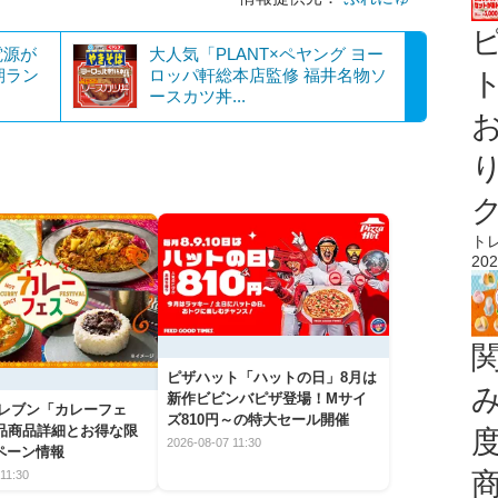
電源が
大人気「PLANT×ペヤング ヨー
期ラン
ロッパ軒総本店監修 福井名物ソ
ト
ースカツ丼...
ト
202
ピザハット「ハットの日」8月は
新作ビビンバピザ登場！Mサイ
イレブン「カレーフェ
ズ810円～の特大セール開催
5品商品詳細とお得な限
2026-08-07 11:30
ペーン情報
11:30