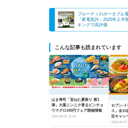
ブルーティのポータブル
『家電批評』2025年上半
キングで高評価
こんな記事も読まれています
はま寿司「旨ねた夏祭り 第3
弾」大葉ニンニク香るビンチョ
セブン‐
ウマグロ100円フェア開催情報
ス」全1
定キャン
2026-08-07 11:30
2026-08-07 