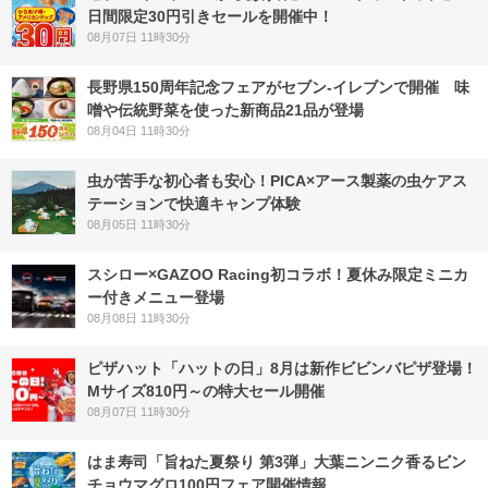
日間限定30円引きセールを開催中！
08月07日 11時30分
長野県150周年記念フェアがセブン-イレブンで開催 味
噌や伝統野菜を使った新商品21品が登場
08月04日 11時30分
虫が苦手な初心者も安心！PICA×アース製薬の虫ケアス
テーションで快適キャンプ体験
08月05日 11時30分
スシロー×GAZOO Racing初コラボ！夏休み限定ミニカ
ー付きメニュー登場
08月08日 11時30分
ピザハット「ハットの日」8月は新作ビビンバピザ登場！
Mサイズ810円～の特大セール開催
08月07日 11時30分
はま寿司「旨ねた夏祭り 第3弾」大葉ニンニク香るビン
チョウマグロ100円フェア開催情報