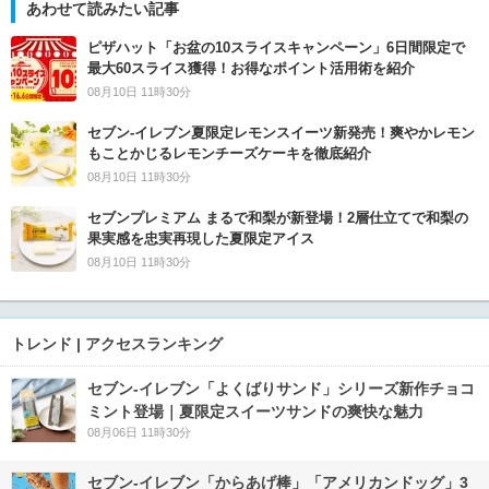
あわせて読みたい記事
ピザハット「お盆の10スライスキャンペーン」6日間限定で
最大60スライス獲得！お得なポイント活用術を紹介
08月10日 11時30分
セブン‐イレブン夏限定レモンスイーツ新発売！爽やかレモン
もことかじるレモンチーズケーキを徹底紹介
08月10日 11時30分
セブンプレミアム まるで和梨が新登場！2層仕立てで和梨の
果実感を忠実再現した夏限定アイス
08月10日 11時30分
トレンド | アクセスランキング
セブン‐イレブン「よくばりサンド」シリーズ新作チョコ
ミント登場｜夏限定スイーツサンドの爽快な魅力
08月06日 11時30分
セブン‐イレブン「からあげ棒」「アメリカンドッグ」3