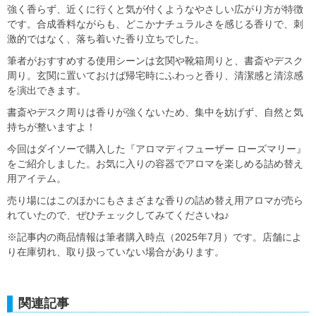
強く香らず、近くに行くと気が付くようなやさしい広がり方が特徴
です。合成香料ながらも、どこかナチュラルさを感じる香りで、刺
激的ではなく、落ち着いた香り立ちでした。
筆者がおすすめする使用シーンは玄関や靴箱周りと、書斎やデスク
周り。玄関に置いておけば帰宅時にふわっと香り、清潔感と清涼感
を演出できます。
書斎やデスク周りは香りが強くないため、集中を妨げず、自然と気
持ちが整いますよ！
今回はダイソーで購入した『アロマディフューザー ローズマリー』
をご紹介しました。お気に入りの容器でアロマを楽しめる詰め替え
用アイテム。
売り場にはこのほかにもさまざまな香りの詰め替え用アロマが売ら
れていたので、ぜひチェックしてみてくださいね♪
※記事内の商品情報は筆者購入時点（2025年7月）です。店舗によ
り在庫切れ、取り扱っていない場合があります。
関連記事