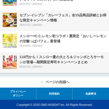
08月07日 11時30分
セブン‐イレブン「カレーフェス」全15品商品詳細とお得
な限定キャンペーン情報
08月07日 11時30分
スシロー×C.C.レモン初コラボ！夏限定「おいしーレモン
の甘酸っぱパフェ」新登場
08月09日 11時30分
110円から！スシロー夏の大とろ＆ジャンボとろサーモ
ンが登場―期間限定寿司キャンペーンまとめ
08月07日 11時30分
ページの先頭へ
プライバシー
利用規約
免責事項
ポリシー
Copyright © 2026 GMO INSIGHT Inc. All Rights Reserved.